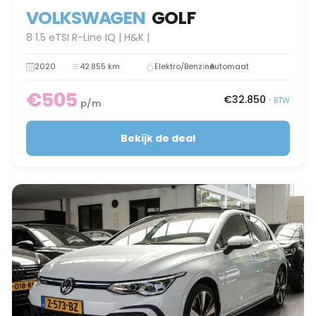
VOLKSWAGEN
GOLF
8 1.5 eTSI R-Line IQ | H&K |
2020
42.855 km
Elektro/Benzine
Automaat
€505
€32.850
•
BTW
p/m
Bekijk de deal