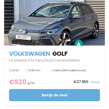
VOLKSWAGEN
GOLF
1.4 eHybrid GTE Pano/HuD/Camera/Matrix
2020
74.182 km
Elektro/Benzine
Automaat
€520
€27.950
•
Marge
p/m
Bekijk de deal