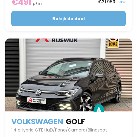
€491
€31.950
•
BTW
p/m
Bekijk de deal
VOLKSWAGEN
GOLF
1.4 eHybrid GTE HuD/Pano/Camera/Blindspot