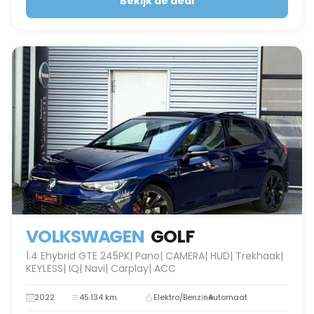
Bekijk de deal
VOLKSWAGEN
GOLF
1.4 Ehybrid GTE 245PK| Pano| CAMERA| HUD| Trekhaak|
KEYLESS| IQ| Navi| Carplay| ACC
2022
45.134 km
Elektro/Benzine
Automaat