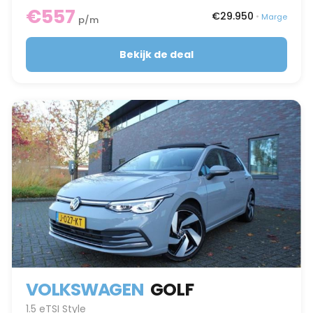
€557
€29.950
•
Marge
p/m
Bekijk de deal
VOLKSWAGEN
GOLF
1.5 eTSI Style