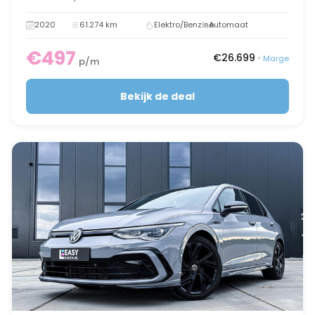
2020
61.274 km
Elektro/Benzine
Automaat
€497
€26.699
•
Marge
p/m
Bekijk de deal