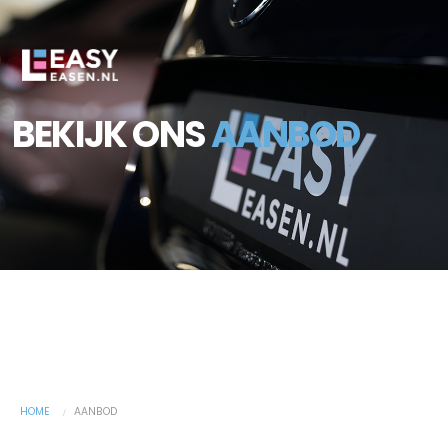
BEKIJK ONS
AANBOD
HOME
AANBOD