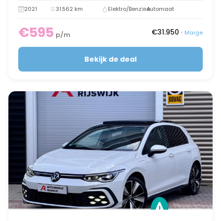
2021
31.562 km
Elektro/Benzine
Automaat
€595
€31.950
•
Marge
p/m
Bekijk de deal