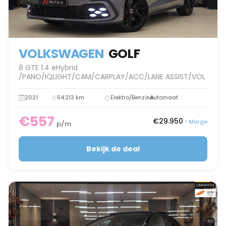
VOLKSWAGEN
GOLF
8 GTE 1.4 eHybrid
/PANO/IQLIGHT/CAM/CARPLAY/ACC/LANE ASSIST/VOL
2021
54.213 km
Elektro/Benzine
Automaat
€557
€29.950
•
Marge
p/m
Bekijk de deal