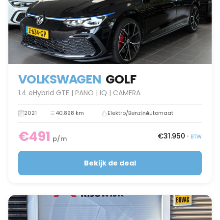
VOLKSWAGEN
GOLF
1.4 eHybrid GTE | PANO | IQ | CAMERA
2021
40.898 km
Elektro/Benzine
Automaat
€491
€31.950
•
BTW
p/m
Bekijk de deal