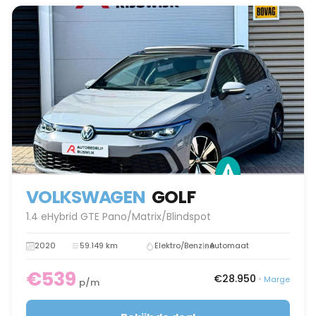
VOLKSWAGEN
GOLF
1.4 eHybrid GTE Pano/Matrix/Blindspot
2020
59.149 km
Elektro/Benzine
Automaat
€539
€28.950
•
Marge
p/m