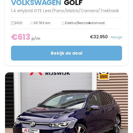
VOLKSWAGEN
GOLF
1.4 eHybrid GTE Leer/Pano/Matrix/Camera/Trekhaak
2021
33.762 km
Elektro/Benzine
Automaat
€613
€32.950
•
Marge
p/m
Bekijk de deal