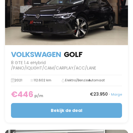
VOLKSWAGEN
GOLF
8 GTE 1.4 eHybrid
/PANO/IQLIGHT/CAM/CARPLAY/ACC/LANE
2021
112.602 km
Elektro/Benzine
Automaat
€446
€23.950
•
Marge
p/m
Bekijk de deal