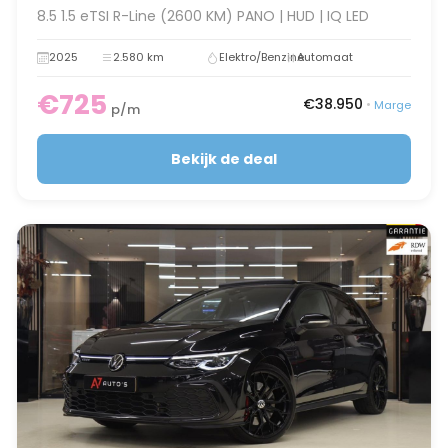
8.5 1.5 eTSI R-Line (2600 KM) PANO | HUD | IQ LED
2025
2.580 km
Elektro/Benzine
Automaat
€725
€38.950
•
Marge
p/m
Bekijk de deal