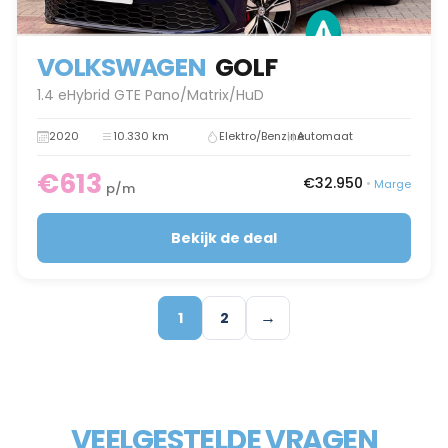
VOLKSWAGEN
GOLF
1.4 eHybrid GTE Pano/Matrix/HuD
2020
10.330 km
Elektro/Benzine
Automaat
€613
€32.950
•
Marge
p/m
Bekijk de deal
→
1
2
VEELGESTELDE VRAGEN