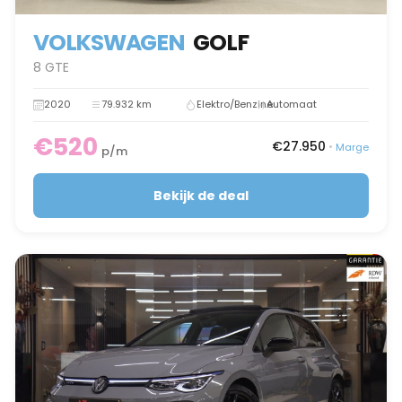
VOLKSWAGEN
GOLF
8 GTE
2020
79.932 km
Elektro/Benzine
Automaat
€520
€27.950
•
Marge
p/m
Bekijk de deal