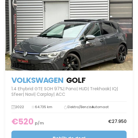
VOLKSWAGEN
GOLF
1.4 Ehybrid GTE SOH 97%| Pano| HUD| Trekhaak| IQ|
Sfeer| Navi| Carplay| ACC
2022
64.735 km
Elektro/Benzine
Automaat
€520
€27.950
p/m