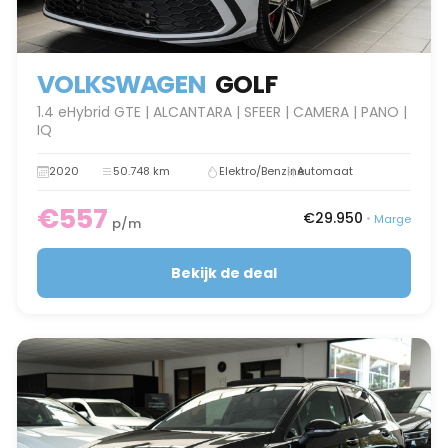
VOLKSWAGEN
GOLF
1.4 eHybrid GTE | ALCANTARA | SFEER | CAMERA | PANO |
IQ
2020
50.748 km
Elektro/Benzine
Automaat
€557
€29.950
•
Marge
p/m
Bekijk de deal