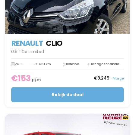
RENAULT
CLIO
0.9 TCe Limited
2019
171.061 km
Benzine
Handgeschakeld
€153
€8.245
•
Marge
p/m
Bekijk de deal