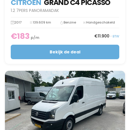
CITROËN
GRAND C4 PICASSO
1.2 7PERS PANORAMADAK
2017
139.609 km
Benzine
Handgeschakeld
€183
€11.900
•
BTW
p/m
Bekijk de deal