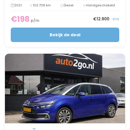
2021
102.708 km
Diesel
Handgeschakeld
€198
€12.900
•
BTW
p/m
Bekijk de deal