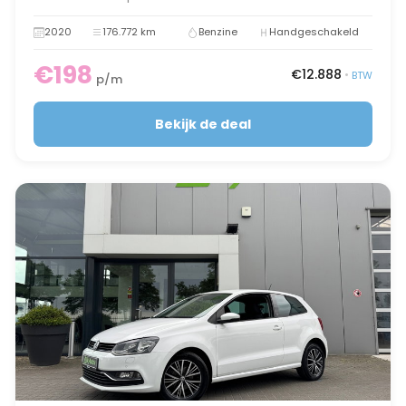
2020
176.772 km
Benzine
Handgeschakeld
€198
€12.888
•
BTW
p/m
Bekijk de deal