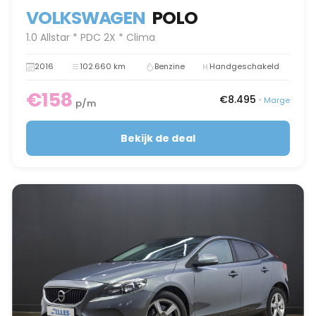
VOLKSWAGEN
POLO
1.0 Allstar * PDC 2X * Clima
2016
102.660 km
Benzine
Handgeschakeld
€158
€8.495
•
Marge
p/m
Bekijk de deal