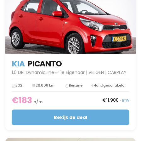
KIA
PICANTO
1.0 DPi DynamicLine ✅ 1e Eigenaar | VELGEN | CARPLAY
2021
26.608 km
Benzine
Handgeschakeld
€183
€11.900
•
BTW
p/m
Bekijk de deal