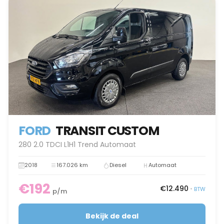
FORD
TRANSIT CUSTOM
280 2.0 TDCI L1H1 Trend Automaat
2018
167.026 km
Diesel
Automaat
€192
€12.490
•
BTW
p/m
Bekijk de deal