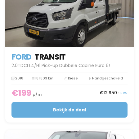
FORD
TRANSIT
2.0TDCI L4/H1 Pick-up Dubbele Cabine Euro 6!
2018
181.803 km
Diesel
Handgeschakeld
€199
€12.950
•
BTW
p/m
Bekijk de deal