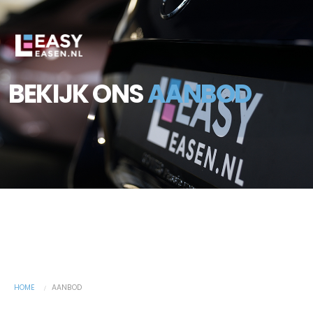
BEKIJK ONS
AANBOD
HOME
AANBOD