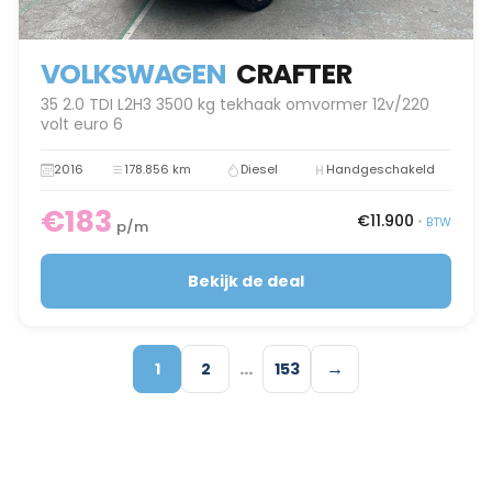
VOLKSWAGEN
CRAFTER
35 2.0 TDI L2H3 3500 kg tekhaak omvormer 12v/220
volt euro 6
2016
178.856 km
Diesel
Handgeschakeld
€183
€11.900
•
BTW
p/m
Bekijk de deal
…
→
1
2
153