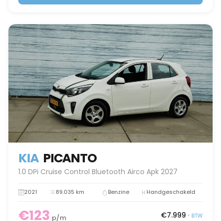
KIA
PICANTO
1.0 DPi Cruise Control Bluetooth Airco Apk 2027
2021
89.035 km
Benzine
Handgeschakeld
€123
€7.999
•
BTW
p/m