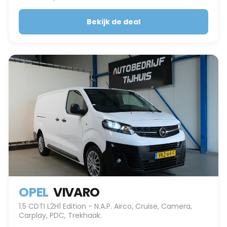
Bekijk de deal
OPEL
VIVARO
1.5 CDTI L2H1 Edition - N.A.P. Airco, Cruise, Camera,
Carplay, PDC, Trekhaak.