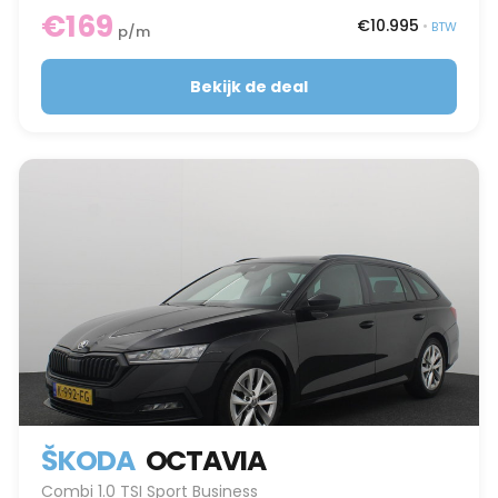
€169
€10.995
•
BTW
p/m
Bekijk de deal
ŠKODA
OCTAVIA
Combi 1.0 TSI Sport Business