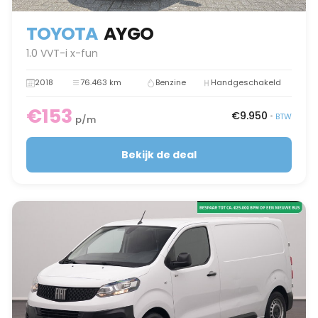
TOYOTA
AYGO
1.0 VVT-i x-fun
2018
76.463 km
Benzine
Handgeschakeld
€153
€9.950
•
BTW
p/m
Bekijk de deal