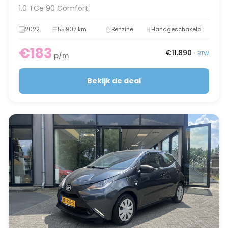
1.0 TCe 90 Comfort
2022
55.907 km
Benzine
Handgeschakeld
€183
€11.890
•
BTW
p/m
Bekijk de deal