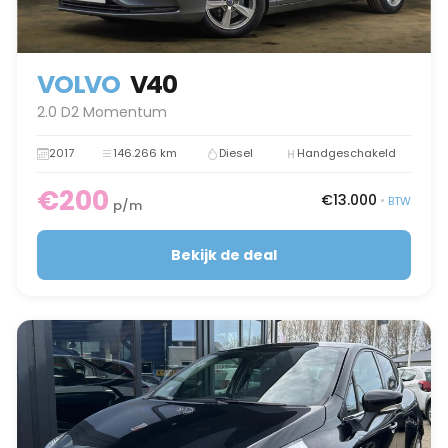
VOLVO
V40
2.0 D2 Momentum
2017
146.266 km
Diesel
Handgeschakeld
€200
€13.000
•
BTW
p/m
Bekijk de deal