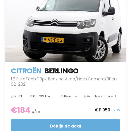
CITROËN
BERLINGO
1.2 PureTech 110pk Benzine Airco/Navi/Camera/3Pers.
02-2021
2021
65.769 km
Benzine
Handgeschakeld
€184
€11.950
•
BTW
p/m
Bekijk de deal