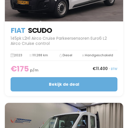
FIAT
SCUDO
145pk L2H1 Airco Cruise Parkeersensoren Euro6 L2
Airco Cruise control
2023
111.288 km
Diesel
Handgeschakeld
€175
€11.400
•
BTW
p/m
Bekijk de deal