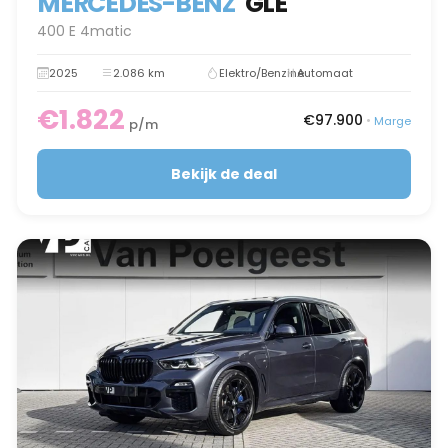
MERCEDES-BENZ
GLE
400 E 4matic
2025
2.086 km
Elektro/Benzine
Automaat
€1.822
€97.900
•
Marge
p/m
Bekijk de deal