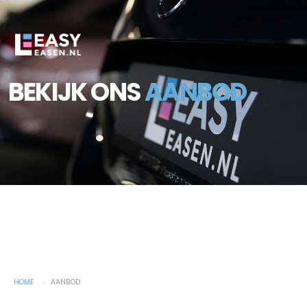
BEKIJK ONS
AANBOD
HOME
AANBOD