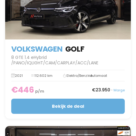
VOLKSWAGEN
GOLF
8 GTE 1.4 eHybrid
/PANO/IQLIGHT/CAM/CARPLAY/ACC/LANE
2021
112.602 km
Elektro/Benzine
Automaat
€446
€23.950
•
Marge
p/m
Bekijk de deal