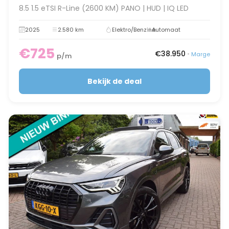
8.5 1.5 eTSI R-Line (2600 KM) PANO | HUD | IQ LED
2025
2.580 km
Elektro/Benzine
Automaat
€725
€38.950
•
Marge
p/m
Bekijk de deal