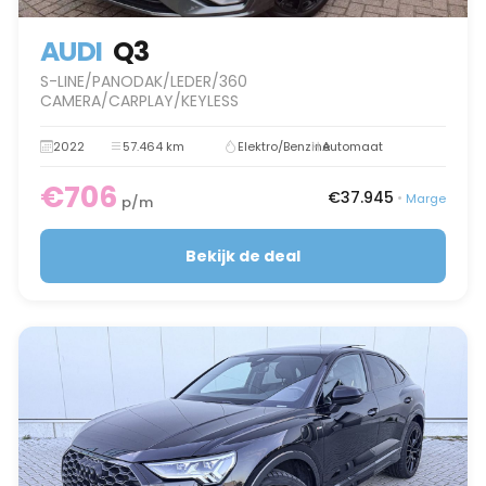
AUDI
Q3
S-LINE/PANODAK/LEDER/360
CAMERA/CARPLAY/KEYLESS
2022
57.464 km
Elektro/Benzine
Automaat
€706
€37.945
•
Marge
p/m
Bekijk de deal