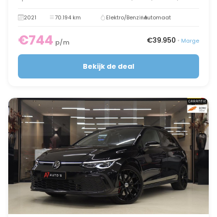
2021
70.194 km
Elektro/Benzine
Automaat
€744
€39.950
•
Marge
p/m
Bekijk de deal