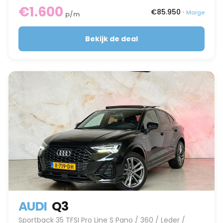
€1.600
€85.950
•
Marge
p/m
Bekijk de deal
AUDI
Q3
Sportback 35 TFSI Pro Line S Pano / 360 / Leder /