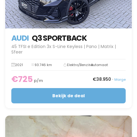
AUDI
Q3 SPORTBACK
45 TFSI e Edition 3x S-Line Keyless | Pano | Matrix |
Sfeer
2021
93.746 km
Elektro/Benzine
Automaat
€725
€38.950
•
Marge
p/m
Bekijk de deal