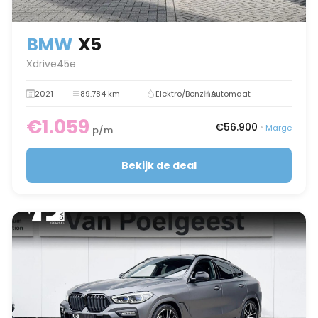
BMW
X5
Xdrive45e
2021
89.784 km
Elektro/Benzine
Automaat
€1.059
€56.900
•
Marge
p/m
Bekijk de deal