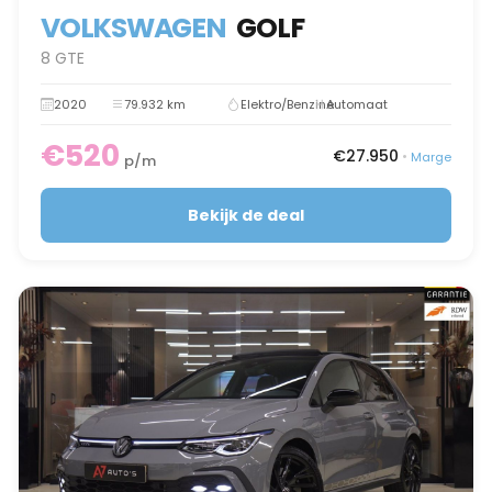
VOLKSWAGEN
GOLF
8 GTE
2020
79.932 km
Elektro/Benzine
Automaat
€520
€27.950
•
Marge
p/m
Bekijk de deal