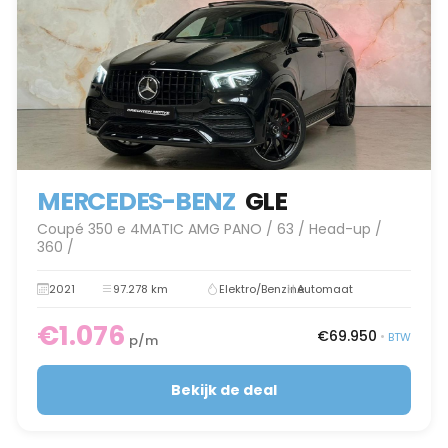
MERCEDES-BENZ
GLE
Coupé 350 e 4MATIC AMG PANO / 63 / Head-up /
360 /
2021
97.278 km
Elektro/Benzine
Automaat
€1.076
€69.950
•
BTW
p/m
Bekijk de deal