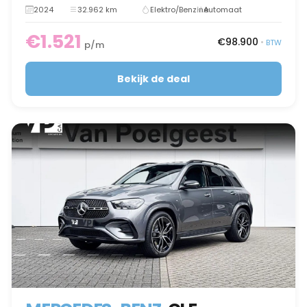
2024
32.962 km
Elektro/Benzine
Automaat
€1.521
€98.900
•
BTW
p/m
Bekijk de deal