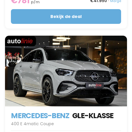
€781
€41.950
•
Marge
p/m
Bekijk de deal
MERCEDES-BENZ
GLE-KLASSE
400 E 4matic Coupe