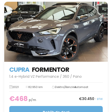
CUPRA
FORMENTOR
1.4 e-Hybrid VZ Performance / 360 / Pano
2021
82.950 km
Elektro/Benzine
Automaat
€468
€30.450
•
BTW
p/m