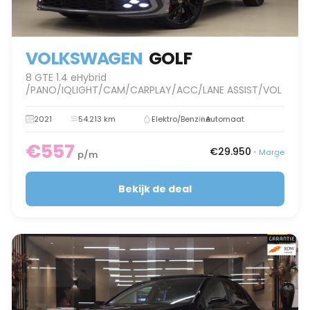
VOLKSWAGEN
GOLF
8 GTE 1.4 eHybrid
/PANO/IQLIGHT/CAM/CARPLAY/ACC/LANE ASSIST/VOL
2021
54.213 km
Elektro/Benzine
Automaat
€557
€29.950
•
Marge
p/m
Bekijk de deal