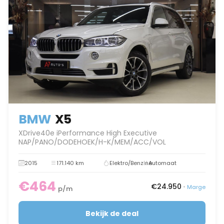
BMW
X5
XDrive40e iPerformance High Executive
NAP/PANO/DODEHOEK/H-K/MEM/ACC/VOL
2015
171.140 km
Elektro/Benzine
Automaat
€464
€24.950
•
Marge
p/m
Bekijk de deal