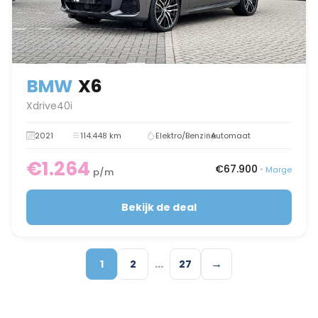
BMW
X6
Xdrive40i
2021
114.448 km
Elektro/Benzine
Automaat
€1.264
€67.900
•
Marge
p/m
Bekijk de deal
…
→
1
2
27