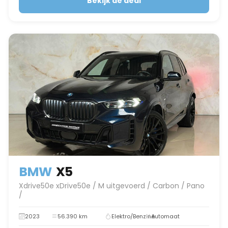
Bekijk de deal
BMW
X5
Xdrive50e xDrive50e / M uitgevoerd / Carbon / Pano
/
2023
56.390 km
Elektro/Benzine
Automaat