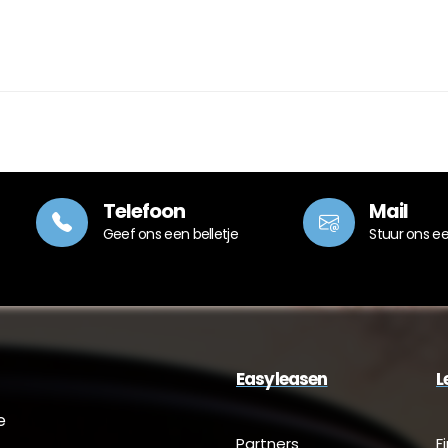
Telefoon
Mail
Geef ons een belletje
Stuur ons e
Easyleasen
L
e
Partners
F