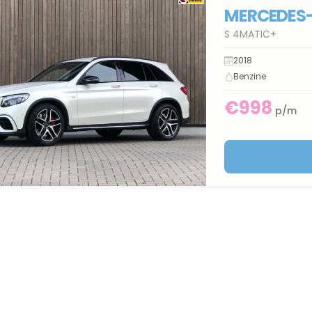
MERCEDES
S 4MATIC+
2018
Benzine
€998
p/m