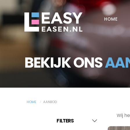
HOME
BEKIJK ONS
AA
HOME
AANBOD
Wij h
FILTERS