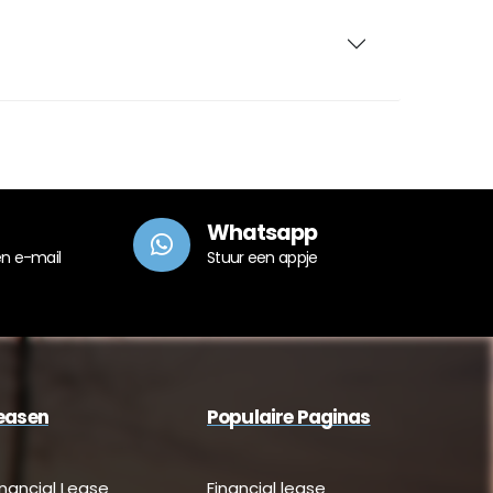
Whatsapp
en e-mail
Stuur een appje
easen
Populaire Paginas
inancial Lease
Financial lease