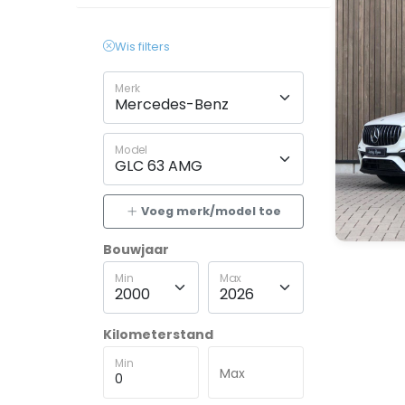
Wis filters
Merk
Model
Voeg merk/model toe
Bouwjaar
Min
Max
Kilometerstand
Min
Max