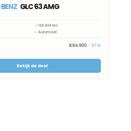
-BENZ
GLC 63 AMG
126.434 km
Automaat
€64.900
•
BTW
Bekijk de deal