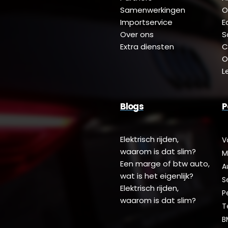
Samenwerkingen
O
Importservice
E
Over ons
S
Extra diensten
C
O
L
Blogs
P
Elektrisch rijden,
V
waarom is dat slim?
M
Een marge of btw auto,
A
wat is het eigenlijk?
S
Elektrisch rijden,
P
waarom is dat slim?
T
B