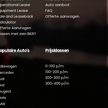
perational Lease
Auto aanbod
quipment Lease
FAQ
ale and Leaseback
Offerte aanvragen
alculator
fferte Aanvragen
easen met een BKR?
opulaire Auto's
Prijsklassen
0-100 p/m
olkswagen
100-200 p/m
ercedes
200-300 p/m
udi
300-400 p/m
eat
eugeot
esla
MW