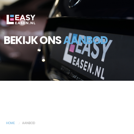
BEKIJK ONS
AANBOD
HOME
AANBOD