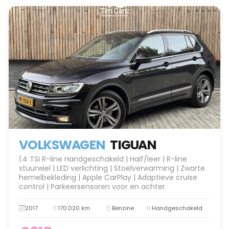
VOLKSWAGEN
TIGUAN
1.4 TSI R-line Handgeschakeld | Half/leer | R-line
stuurwiel | LED verlichting | Stoelverwarming | Zwarte
hemelbekleding | Apple CarPlay | Adaptieve cruise
control | Parkeersensoren voor en achter
2017
170.020 km
Benzine
Handgeschakeld