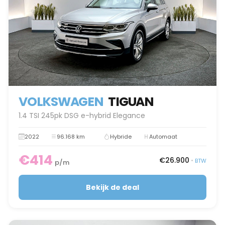
VOLKSWAGEN
TIGUAN
1.4 TSI 245pk DSG e-hybrid Elegance
2022
96.168 km
Hybride
Automaat
€414
€26.900
•
BTW
p/m
Bekijk de deal