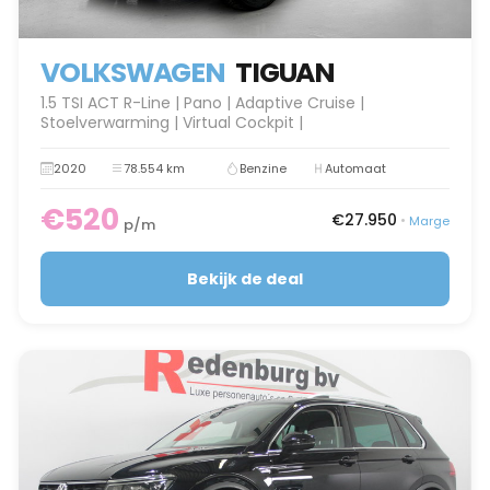
VOLKSWAGEN
TIGUAN
1.5 TSI ACT R-Line | Pano | Adaptive Cruise |
Stoelverwarming | Virtual Cockpit |
2020
78.554 km
Benzine
Automaat
€520
€27.950
•
Marge
p/m
Bekijk de deal