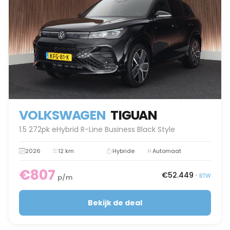
VOLKSWAGEN
TIGUAN
1.5 272pk eHybrid R-Line Business Black Style
2026
12 km
Hybride
Automaat
€807
€52.449
•
BTW
p/m
Bekijk de deal