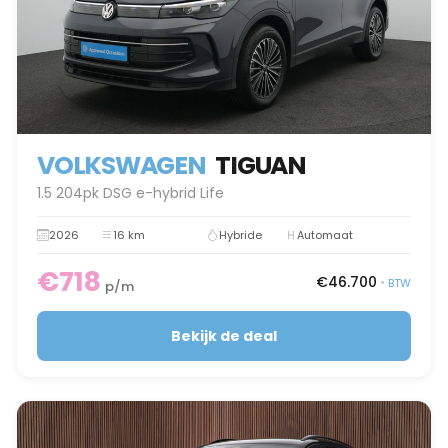
VOLKSWAGEN
TIGUAN
1.5 204pk DSG e-hybrid Life
2026
16 km
Hybride
Automaat
€718
€46.700
•
BTW
p/m
Bekijk de deal