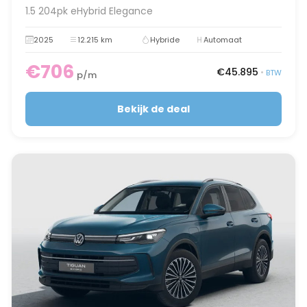
1.5 204pk eHybrid Elegance
2025
12.215 km
Hybride
Automaat
€706
€45.895
•
BTW
p/m
Bekijk de deal