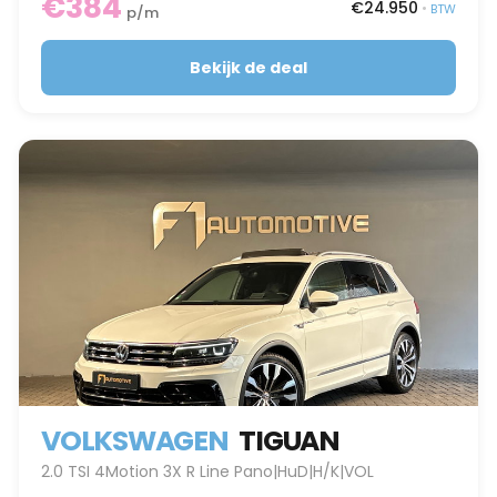
€384
€24.950
•
BTW
p/m
Bekijk de deal
VOLKSWAGEN
TIGUAN
2.0 TSI 4Motion 3X R Line Pano|HuD|H/K|VOL