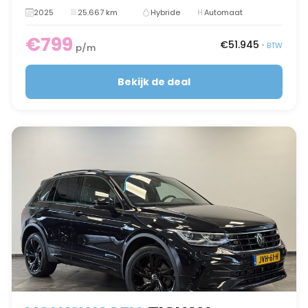
2025
25.667 km
Hybride
Automaat
€799
€51.945
•
BTW
p/m
Bekijk de deal