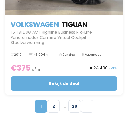
VOLKSWAGEN
TIGUAN
1.5 TSI DSG ACT Highline Business R R-Line
Panoramadak Camera Virtual Cockpit
Stoelverwarming
2019
146.004 km
Benzine
Automaat
€375
€24.400
•
BTW
p/m
Bekijk de deal
…
→
1
2
28