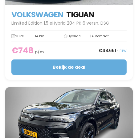
VOLKSWAGEN
TIGUAN
Limited Edition 1.5 eHybrid 204 PK 6 versn. DSG
2026
14 km
Hybride
Automaat
€748
€48.661
•
BTW
p/m
Bekijk de deal