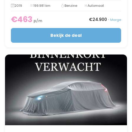
2019
199.981 km
Benzine
Automaat
€463
€24.900
•
Marge
p/m
Bekijk de deal