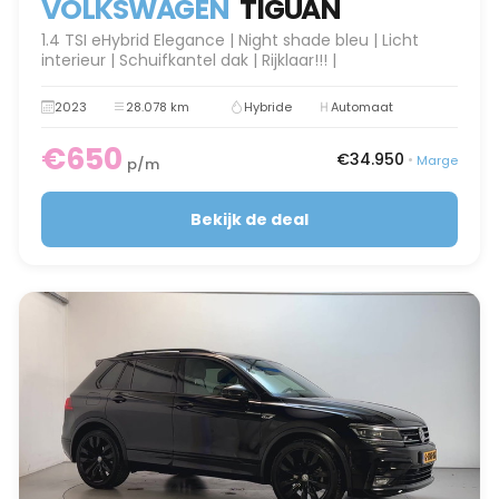
VOLKSWAGEN
TIGUAN
1.4 TSI eHybrid Elegance | Night shade bleu | Licht
interieur | Schuifkantel dak | Rijklaar!!! |
2023
28.078 km
Hybride
Automaat
€650
€34.950
•
Marge
p/m
Bekijk de deal