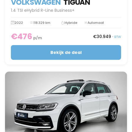
VOLKSWAGEN
TIGUAN
1.4 TSI eHybrid R-Line Business+
2022
118.329 km
Hybride
Automaat
€476
€30.949
•
BTW
p/m
Bekijk de deal