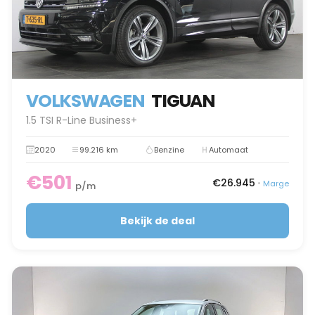
VOLKSWAGEN
TIGUAN
1.5 TSI R-Line Business+
2020
99.216 km
Benzine
Automaat
€501
€26.945
•
Marge
p/m
Bekijk de deal