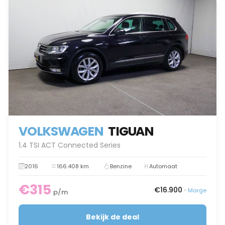
VOLKSWAGEN
TIGUAN
1.4 TSI ACT Connected Series
2016
166.408 km
Benzine
Automaat
€315
€16.900
•
Marge
p/m
Bekijk de deal