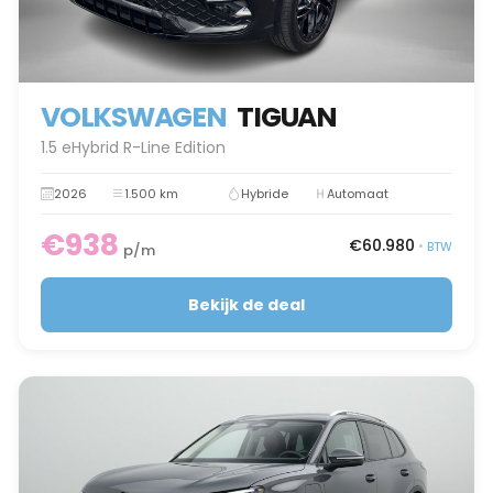
VOLKSWAGEN
TIGUAN
1.5 eHybrid R-Line Edition
2026
1.500 km
Hybride
Automaat
€938
€60.980
•
BTW
p/m
Bekijk de deal