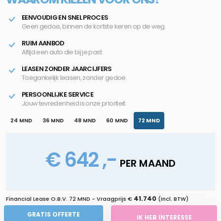
EENVOUDIG EN SNEL PROCES
Geen gedoe, binnen de kortste keren op de weg.
RUIM AANBOD
Altijd een auto die bij je past.
LEASEN ZONDER JAARCIJFERS
Toegankelijk leasen, zonder gedoe.
PERSOONLIJKE SERVICE
Jouw tevredenheid is onze prioriteit.
24 MND
36 MND
48 MND
60 MND
72 MND
€ 642 ,-
PER MAAND
41.740
Financial Lease O.B.V.
72 MND
- Vraagprijs €
(Incl. BTW)
GRATIS OFFERTE
IK HEB INTERESSE