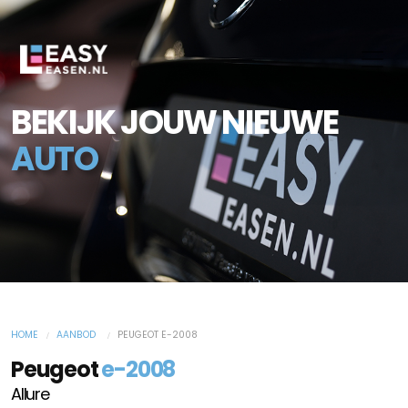
BEKIJK JOUW NIEUWE
AUTO
HOME
AANBOD
PEUGEOT E-2008
Peugeot
e-2008
Allure