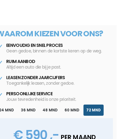
WAAROM KIEZEN VOOR ONS?
EENVOUDIG EN SNEL PROCES
Geen gedoe, binnen de kortste keren op de weg.
RUIM AANBOD
Altijd een auto die bij je past.
LEASEN ZONDER JAARCIJFERS
Toegankelijk leasen, zonder gedoe.
PERSOONLIJKE SERVICE
Jouw tevredenheid is onze prioriteit.
24 MND
36 MND
48 MND
60 MND
72 MND
€ 590 ,-
PER MAAND