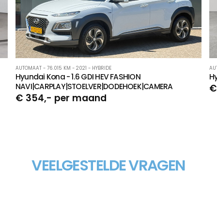
AUTOMAAT - 76.015 KM - 2021 - HYBRIDE
AU
Hyundai Kona - 1.6 GDI HEV FASHION
Hy
NAVI|CARPLAY|STOELVER|DODEHOEK|CAMERA
€
€ 354,- per maand
VEELGESTELDE VRAGEN