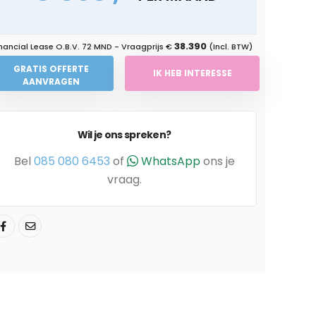
38.390
nancial Lease O.B.V.
72 MND
- Vraagprijs €
(Incl. BTW)
GRATIS OFFERTE
IK HEB INTERESSE
AANVRAGEN
Wil je ons spreken?
Bel
085 080 6453
of
WhatsApp
ons je
vraag.