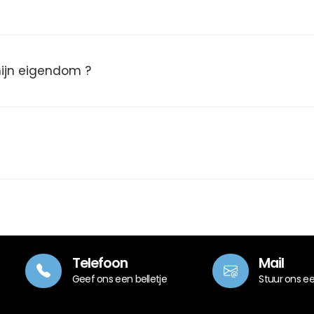
 mijn eigendom ?
Telefoon
Mail
Geef ons een belletje
Stuur ons e