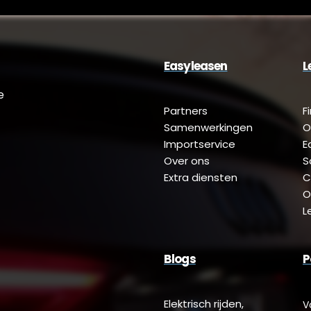
Easyleasen
L
e
Partners
F
Samenwerkingen
O
Importservice
E
Over ons
S
Extra diensten
C
O
L
Blogs
P
Elektrisch rijden,
V