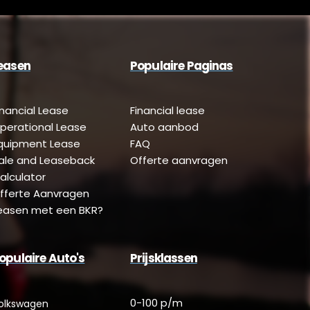
easen
Populaire Paginas
inancial Lease
Financial lease
perational Lease
Auto aanbod
quipment Lease
FAQ
ale and Leaseback
Offerte aanvragen
alculator
fferte Aanvragen
easen met een BKR?
opulaire Auto's
Prijsklassen
0-100 p/m
olkswagen