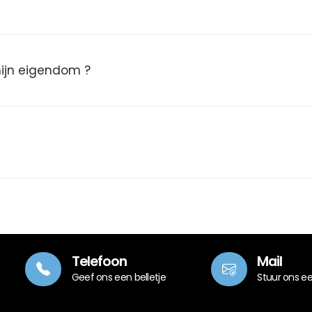
 mijn eigendom ?
Telefoon
Mail
Geef ons een belletje
Stuur ons e