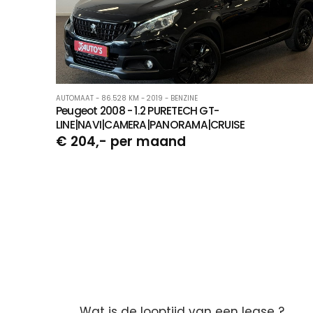
AUTOMAAT - 86.528 KM - 2019 - BENZINE
Peugeot 2008 - 1.2 PURETECH GT-
LINE|NAVI|CAMERA|PANORAMA|CRUISE
€ 204,- per maand
Wat is de looptijd van een lease ?