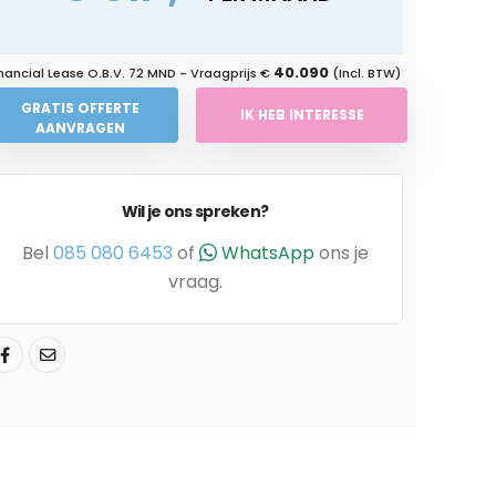
40.090
nancial Lease O.B.V.
72 MND
- Vraagprijs €
(Incl. BTW)
GRATIS OFFERTE
IK HEB INTERESSE
AANVRAGEN
Wil je ons spreken?
Bel
085 080 6453
of
WhatsApp
ons je
vraag.