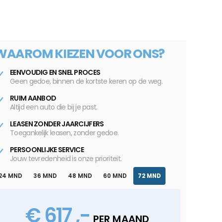
WAAROM KIEZEN VOOR ONS?
EENVOUDIG EN SNEL PROCES
Geen gedoe, binnen de kortste keren op de weg.
RUIM AANBOD
Altijd een auto die bij je past.
LEASEN ZONDER JAARCIJFERS
Toegankelijk leasen, zonder gedoe.
PERSOONLIJKE SERVICE
Jouw tevredenheid is onze prioriteit.
24 MND
36 MND
48 MND
60 MND
72 MND
€ 617 ,-
PER MAAND