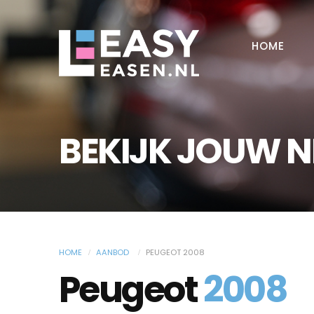
HOME
BEKIJK JOUW 
HOME
AANBOD
PEUGEOT 2008
Peugeot
2008