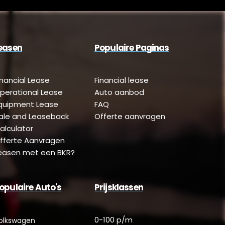
easen
Populaire Paginas
inancial Lease
Financial lease
perational Lease
Auto aanbod
quipment Lease
FAQ
ale and Leaseback
Offerte aanvragen
alculator
fferte Aanvragen
easen met een BKR?
opulaire Auto's
Prijsklassen
0-100 p/m
olkswagen