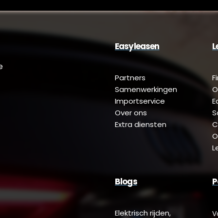
Easyleasen
L
e
Partners
F
Samenwerkingen
O
Importservice
E
Over ons
S
Extra diensten
C
O
L
Blogs
P
Elektrisch rijden,
V