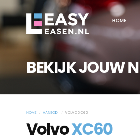
HOME
BEKIJK JOUW 
HOME
AANBOD
VOLVO XC60
Volvo
XC60