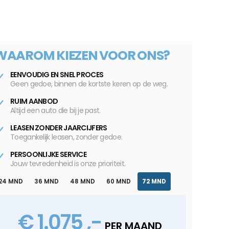
WAAROM KIEZEN VOOR ONS?
EENVOUDIG EN SNEL PROCES
Geen gedoe, binnen de kortste keren op de weg.
RUIM AANBOD
Altijd een auto die bij je past.
LEASEN ZONDER JAARCIJFERS
Toegankelijk leasen, zonder gedoe.
PERSOONLIJKE SERVICE
Jouw tevredenheid is onze prioriteit.
24 MND
36 MND
48 MND
60 MND
72 MND
€ 1.075 ,-
PER MAAND