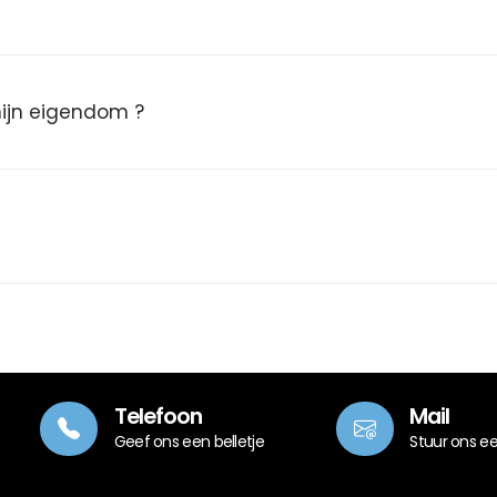
 mijn eigendom ?
Telefoon
Mail
Geef ons een belletje
Stuur ons e