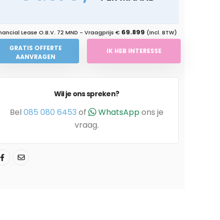
69.899
nancial Lease O.B.V.
72 MND
- Vraagprijs €
(Incl. BTW)
GRATIS OFFERTE
IK HEB INTERESSE
AANVRAGEN
Wil je ons spreken?
Bel
085 080 6453
of
WhatsApp
ons je
vraag.