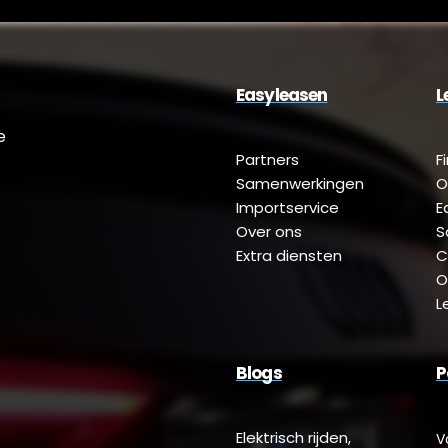
Easyleasen
L
e
Partners
F
Samenwerkingen
O
Importservice
E
Over ons
S
Extra diensten
C
O
L
Blogs
P
Elektrisch rijden,
V