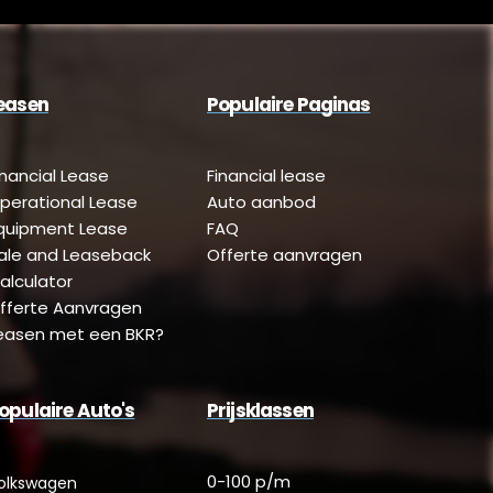
easen
Populaire Paginas
inancial Lease
Financial lease
perational Lease
Auto aanbod
quipment Lease
FAQ
ale and Leaseback
Offerte aanvragen
alculator
fferte Aanvragen
easen met een BKR?
opulaire Auto's
Prijsklassen
0-100 p/m
olkswagen