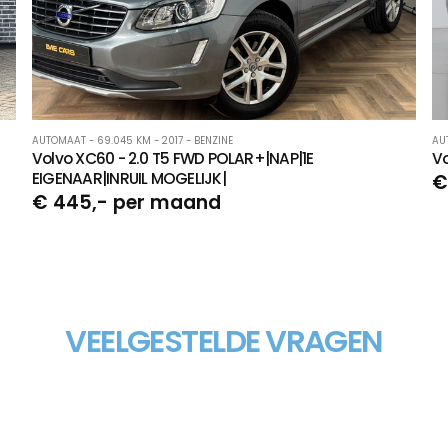
AUTOMAAT - 69.045 KM - 2017 - BENZINE
AU
Volvo XC60 - 2.0 T5 FWD POLAR+|NAP|1E
Vo
EIGENAAR|INRUIL MOGELIJK|
€
€ 445,- per maand
VEELGESTELDE VRAGEN