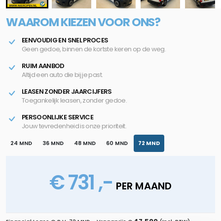
WAAROM KIEZEN VOOR ONS?
EENVOUDIG EN SNEL PROCES
Geen gedoe, binnen de kortste keren op de weg.
RUIM AANBOD
Altijd een auto die bij je past.
LEASEN ZONDER JAARCIJFERS
Toegankelijk leasen, zonder gedoe.
PERSOONLIJKE SERVICE
Jouw tevredenheid is onze prioriteit.
24 MND
36 MND
48 MND
60 MND
72 MND
€ 731 ,-
PER MAAND