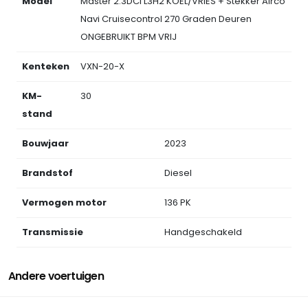
Model
Master 2.3DCI L3H2 KOEL/VRIES + Stekker Airco
Navi Cruisecontrol 270 Graden Deuren
ONGEBRUIKT BPM VRIJ
Kenteken
VXN-20-X
KM-
30
stand
Bouwjaar
2023
Brandstof
Diesel
Vermogen motor
136 PK
Transmissie
Handgeschakeld
Andere voertuigen