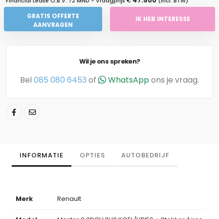
47.500
Financial Lease O.B.V.
72 MND
- Vraagprijs €
(Incl. BTW)
GRATIS OFFERTE
IK HEB INTERESSE
AANVRAGEN
Wil je ons spreken?
Bel
085 080 6453
of
WhatsApp
ons je vraag.
INFORMATIE
OPTIES
AUTOBEDRIJF
Merk
Renault