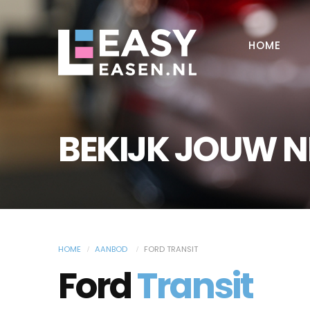
HOME
BEKIJK JOUW 
HOME
AANBOD
FORD TRANSIT
Ford
Transit