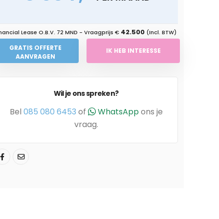
42.500
nancial Lease O.B.V.
72 MND
- Vraagprijs €
(Incl. BTW)
GRATIS OFFERTE
IK HEB INTERESSE
AANVRAGEN
Wil je ons spreken?
Bel
085 080 6453
of
WhatsApp
ons je
vraag.