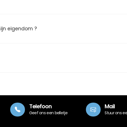
 mijn eigendom ?
Telefoon
Mail
Geef ons een belletje
Stuur ons e