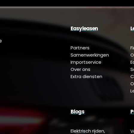
Easyleasen
L
e
Partners
F
Samenwerkingen
O
Importservice
E
Over ons
S
Extra diensten
C
O
L
Blogs
P
Elektrisch rijden,
V