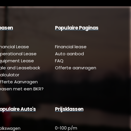
easen
Populaire Paginas
inancial Lease
Financial lease
perational Lease
Auto aanbod
quipment Lease
FAQ
ale and Leaseback
Offerte aanvragen
alculator
fferte Aanvragen
easen met een BKR?
opulaire Auto's
Prijsklassen
0-100 p/m
olkswagen