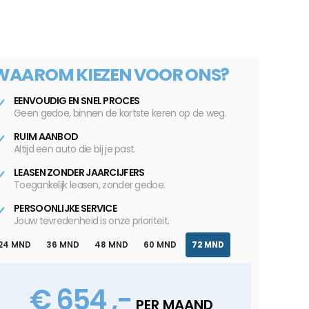
WAAROM KIEZEN VOOR ONS?
EENVOUDIG EN SNEL PROCES
Geen gedoe, binnen de kortste keren op de weg.
RUIM AANBOD
Altijd een auto die bij je past.
LEASEN ZONDER JAARCIJFERS
Toegankelijk leasen, zonder gedoe.
PERSOONLIJKE SERVICE
Jouw tevredenheid is onze prioriteit.
24 MND
36 MND
48 MND
60 MND
72 MND
€ 654 ,-
PER MAAND