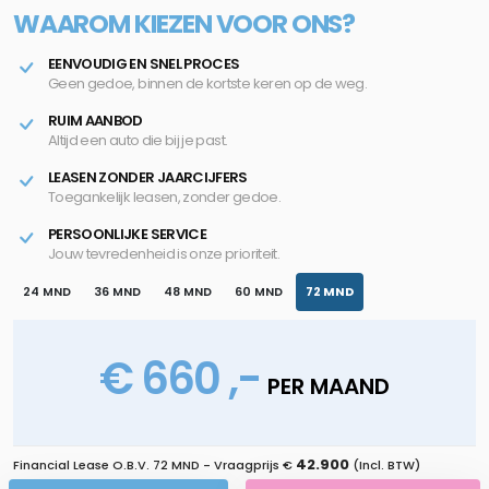
WAAROM KIEZEN VOOR ONS?
EENVOUDIG EN SNEL PROCES
Geen gedoe, binnen de kortste keren op de weg.
RUIM AANBOD
Altijd een auto die bij je past.
LEASEN ZONDER JAARCIJFERS
Toegankelijk leasen, zonder gedoe.
PERSOONLIJKE SERVICE
Jouw tevredenheid is onze prioriteit.
24 MND
36 MND
48 MND
60 MND
72 MND
€ 660 ,-
PER MAAND
42.900
Financial Lease O.B.V.
72 MND
- Vraagprijs €
(Incl. BTW)