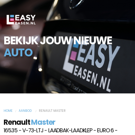
BEKIJK JOUW NIEUWE
AUTO
HOME
AANBOD
RENAULT MASTER
Renault
Master
165.35 - V-73-LTJ - LAADBAK-LAADKLEP - EURO 6 -