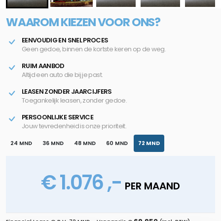
WAAROM KIEZEN VOOR ONS?
EENVOUDIG EN SNEL PROCES
Geen gedoe, binnen de kortste keren op de weg.
RUIM AANBOD
Altijd een auto die bij je past.
LEASEN ZONDER JAARCIJFERS
Toegankelijk leasen, zonder gedoe.
PERSOONLIJKE SERVICE
Jouw tevredenheid is onze prioriteit.
24 MND
36 MND
48 MND
60 MND
72 MND
€ 1.076 ,-
PER MAAND