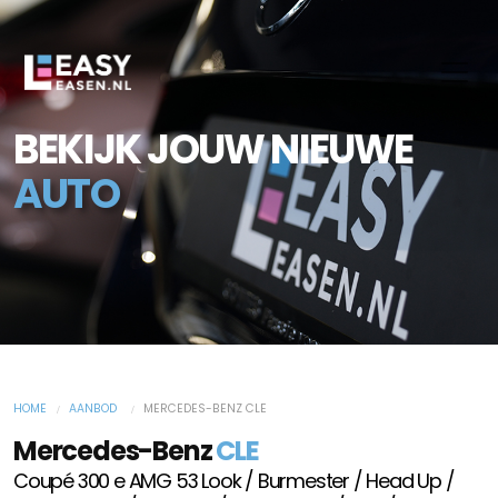
BEKIJK JOUW NIEUWE
AUTO
HOME
AANBOD
MERCEDES-BENZ CLE
Mercedes-Benz
CLE
Coupé 300 e AMG 53 Look / Burmester / Head Up /