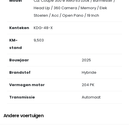
Model
CLE Coupé 300 e AMG 53 Look / Burmester /
Head Up / 360 Camera / Memory / Elek
Stoelen / Acc / Open Pano / 19 Inch
Kenteken
KDG-48-X
KM-
9,503
stand
Bouwjaar
2025
Brandstof
Hybride
Vermogen motor
204 PK
Transmissie
Automaat
Andere voertuigen