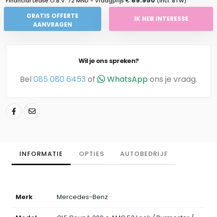
69.950
Financial Lease O.B.V.
72 MND
- Vraagprijs €
(Incl. BTW)
GRATIS OFFERTE
IK HEB INTERESSE
AANVRAGEN
Wil je ons spreken?
Bel
085 080 6453
of
WhatsApp
ons je vraag.
INFORMATIE
OPTIES
AUTOBEDRIJF
Merk
Mercedes-Benz