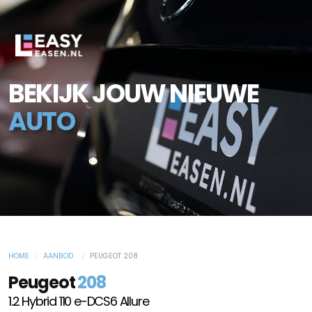
BEKIJK JOUW NIEUWE
AUTO
HOME
AANBOD
PEUGEOT 208
Peugeot
208
1.2 Hybrid 110 e-DCS6 Allure