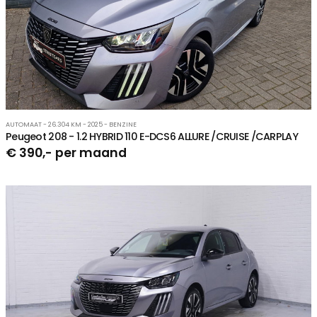
AUTOMAAT - 26.304 KM - 2025 - BENZINE
Peugeot 208 - 1.2 HYBRID 110 E-DCS6 ALLURE /CRUISE /CARPLAY
€ 390,- per maand