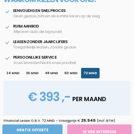
EENVOUDIG EN SNEL PROCES
Geen gedoe, binnen de kortste keren op de weg.
RUIM AANBOD
Altijd een auto die bij je past.
LEASEN ZONDER JAARCIJFERS
Toegankelijk leasen, zonder gedoe.
PERSOONLIJKE SERVICE
Jouw tevredenheid is onze prioriteit.
24 MND
36 MND
48 MND
60 MND
72 MND
€ 393 ,-
PER MAAND
25.545
Financial Lease O.B.V.
72 MND
- Vraagprijs €
(Incl. BTW)
GRATIS OFFERTE
IK HEB INTERESSE