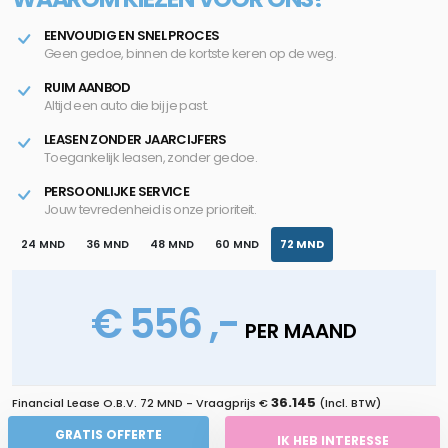
EENVOUDIG EN SNEL PROCES
Geen gedoe, binnen de kortste keren op de weg.
RUIM AANBOD
Altijd een auto die bij je past.
LEASEN ZONDER JAARCIJFERS
Toegankelijk leasen, zonder gedoe.
PERSOONLIJKE SERVICE
Jouw tevredenheid is onze prioriteit.
24 MND
36 MND
48 MND
60 MND
72 MND
€ 556 ,-
PER MAAND
36.145
Financial Lease O.B.V.
72 MND
- Vraagprijs €
(Incl. BTW)
GRATIS OFFERTE
IK HEB INTERESSE