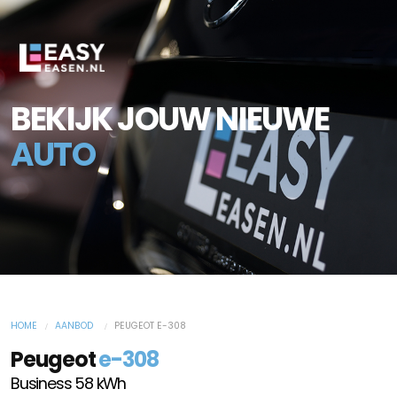
BEKIJK JOUW NIEUWE
AUTO
HOME
AANBOD
PEUGEOT E-308
Peugeot
e-308
Business 58 kWh