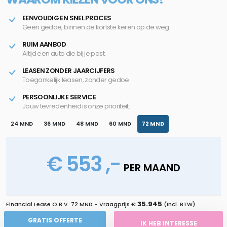
EENVOUDIG EN SNEL PROCES
Geen gedoe, binnen de kortste keren op de weg.
RUIM AANBOD
Altijd een auto die bij je past.
LEASEN ZONDER JAARCIJFERS
Toegankelijk leasen, zonder gedoe.
PERSOONLIJKE SERVICE
Jouw tevredenheid is onze prioriteit.
24 MND
36 MND
48 MND
60 MND
72 MND
€ 553 ,-
PER MAAND
35.945
Financial Lease O.B.V.
72 MND
- Vraagprijs €
(Incl. BTW)
GRATIS OFFERTE
IK HEB INTERESSE