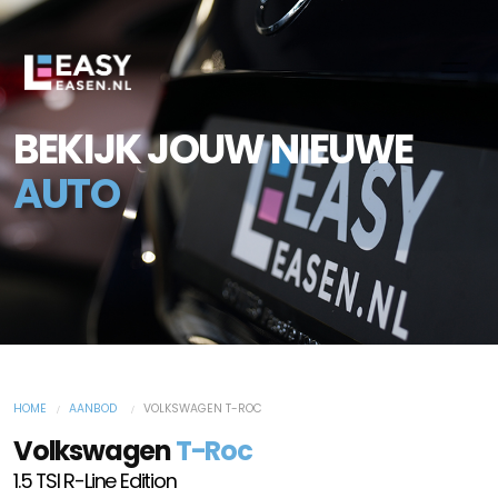
BEKIJK JOUW NIEUWE
AUTO
HOME
AANBOD
VOLKSWAGEN T-ROC
Volkswagen
T-Roc
1.5 TSI R-Line Edition