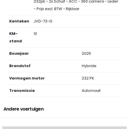
232pk - 2x Schuif - ACC - 360 camera - Leder
- Prijs excl. BTW - Rijklaar
Kenteken
JVD-73-G
KM-
10
stand
Bouwjaar
2025
Brandstof
Hybride
Vermogen motor
232 PK
Transmissie
Automaat
Andere voertuigen