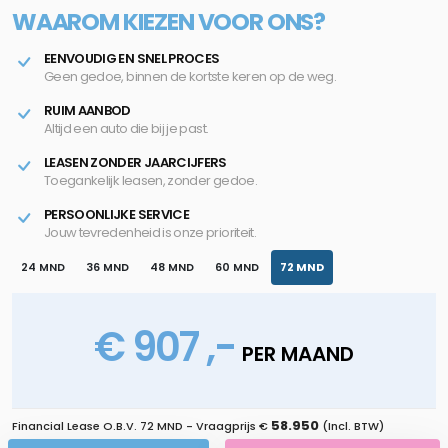
WAAROM KIEZEN VOOR ONS?
EENVOUDIG EN SNEL PROCES
Geen gedoe, binnen de kortste keren op de weg.
RUIM AANBOD
Altijd een auto die bij je past.
LEASEN ZONDER JAARCIJFERS
Toegankelijk leasen, zonder gedoe.
PERSOONLIJKE SERVICE
Jouw tevredenheid is onze prioriteit.
24 MND
36 MND
48 MND
60 MND
72 MND
€ 907 ,-
PER MAAND
58.950
Financial Lease O.B.V.
72 MND
- Vraagprijs €
(Incl. BTW)