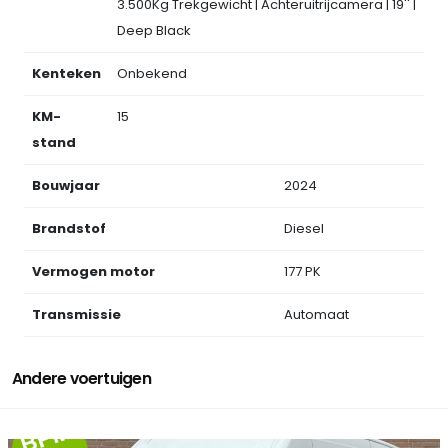
3.500Kg Trekgewicht | Achteruitrijcamera | 19'' |
Deep Black
Kenteken
Onbekend
KM-
15
stand
Bouwjaar
2024
Brandstof
Diesel
Vermogen motor
177 PK
Transmissie
Automaat
Andere voertuigen