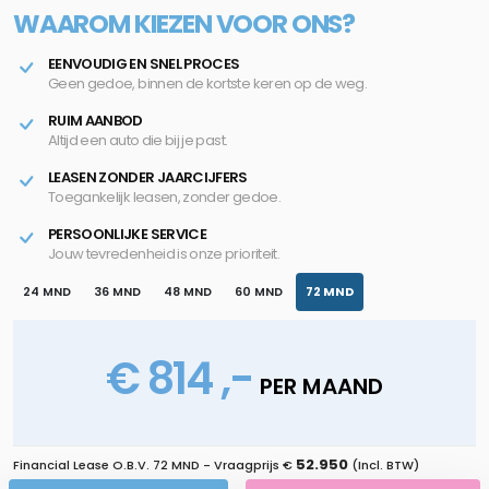
WAAROM KIEZEN VOOR ONS?
EENVOUDIG EN SNEL PROCES
Geen gedoe, binnen de kortste keren op de weg.
RUIM AANBOD
Altijd een auto die bij je past.
LEASEN ZONDER JAARCIJFERS
Toegankelijk leasen, zonder gedoe.
PERSOONLIJKE SERVICE
Jouw tevredenheid is onze prioriteit.
24 MND
36 MND
48 MND
60 MND
72 MND
€ 814 ,-
PER MAAND
52.950
Financial Lease O.B.V.
72 MND
- Vraagprijs €
(Incl. BTW)