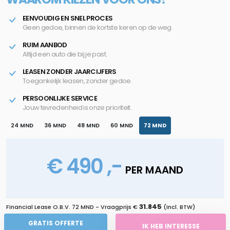
EENVOUDIG EN SNEL PROCES
Geen gedoe, binnen de kortste keren op de weg.
RUIM AANBOD
Altijd een auto die bij je past.
LEASEN ZONDER JAARCIJFERS
Toegankelijk leasen, zonder gedoe.
PERSOONLIJKE SERVICE
Jouw tevredenheid is onze prioriteit.
24 MND
36 MND
48 MND
60 MND
72 MND
€ 490 ,-
PER MAAND
31.845
Financial Lease O.B.V.
72 MND
- Vraagprijs €
(Incl. BTW)
GRATIS OFFERTE
IK HEB INTERESSE