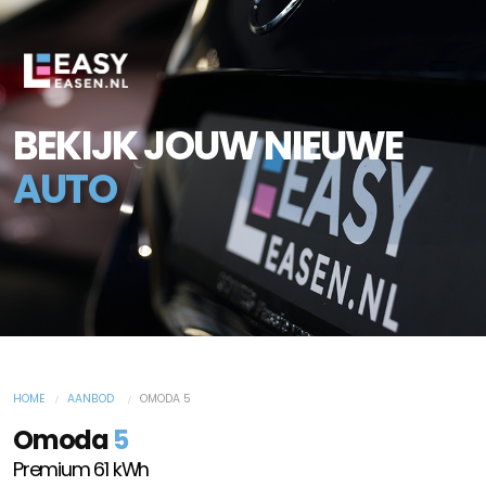
BEKIJK JOUW NIEUWE
AUTO
HOME
AANBOD
OMODA 5
Omoda
5
Premium 61 kWh