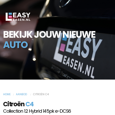
BEKIJK JOUW NIEUWE
AUTO
HOME
AANBOD
CITROËN C4
Citroën
C4
Collection 1.2 Hybrid 145pk e-DCS6