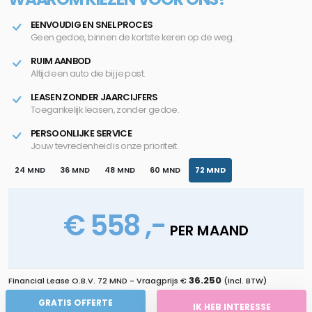
EENVOUDIG EN SNEL PROCES
Geen gedoe, binnen de kortste keren op de weg.
RUIM AANBOD
Altijd een auto die bij je past.
LEASEN ZONDER JAARCIJFERS
Toegankelijk leasen, zonder gedoe.
PERSOONLIJKE SERVICE
Jouw tevredenheid is onze prioriteit.
24 MND
36 MND
48 MND
60 MND
72 MND
€ 558 ,-
PER MAAND
36.250
Financial Lease O.B.V.
72 MND
- Vraagprijs €
(Incl. BTW)
GRATIS OFFERTE
IK HEB INTERESSE