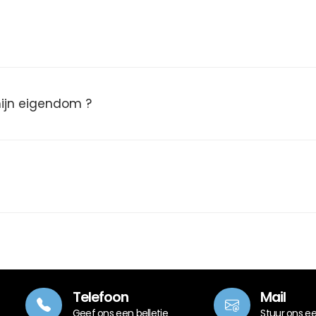
 mijn eigendom ?
Telefoon
Mail
Geef ons een belletje
Stuur ons e