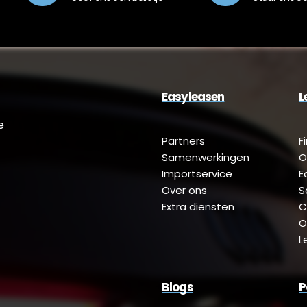
Easyleasen
L
e
Partners
F
Samenwerkingen
O
Importservice
E
Over ons
S
Extra diensten
C
O
L
Blogs
P