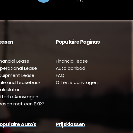
easen
Populaire Paginas
inancial Lease
Financial lease
perational Lease
Auto aanbod
quipment Lease
FAQ
ale and Leaseback
Offerte aanvragen
alculator
fferte Aanvragen
easen met een BKR?
opulaire Auto's
Prijsklassen