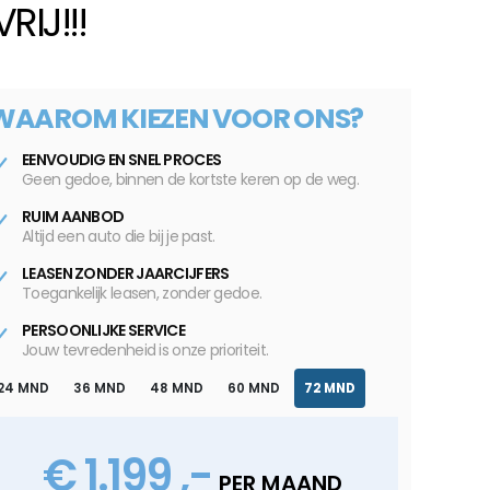
RIJ!!!
WAAROM KIEZEN VOOR ONS?
EENVOUDIG EN SNEL PROCES
Geen gedoe, binnen de kortste keren op de weg.
RUIM AANBOD
Altijd een auto die bij je past.
LEASEN ZONDER JAARCIJFERS
Toegankelijk leasen, zonder gedoe.
PERSOONLIJKE SERVICE
Jouw tevredenheid is onze prioriteit.
24 MND
36 MND
48 MND
60 MND
72 MND
€ 1.199 ,-
PER MAAND