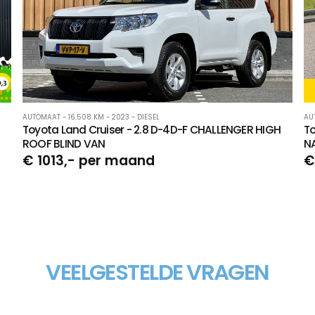
AUTOMAAT - 16.508 KM - 2023 - DIESEL
AU
Toyota Land Cruiser - 2.8 D-4D-F CHALLENGER HIGH
To
ROOF BLIND VAN
N
€ 1013,- per maand
€
VEELGESTELDE VRAGEN