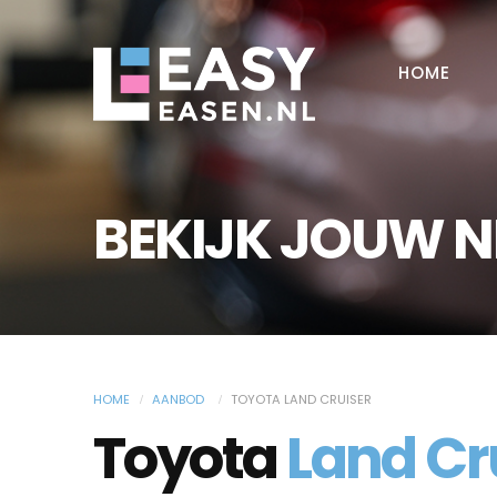
HOME
BEKIJK JOUW 
HOME
AANBOD
TOYOTA LAND CRUISER
Toyota
Land Cr