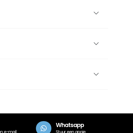
Whatsapp
en e-mail
Stuur een appje