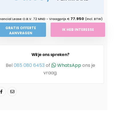
77.950
nancial Lease O.B.V.
72 MND
- Vraagprijs €
(Incl. BTW)
GRATIS OFFERTE
IK HEB INTERESSE
AANVRAGEN
Wil je ons spreken?
Bel
085 080 6453
of
WhatsApp
ons je
vraag.