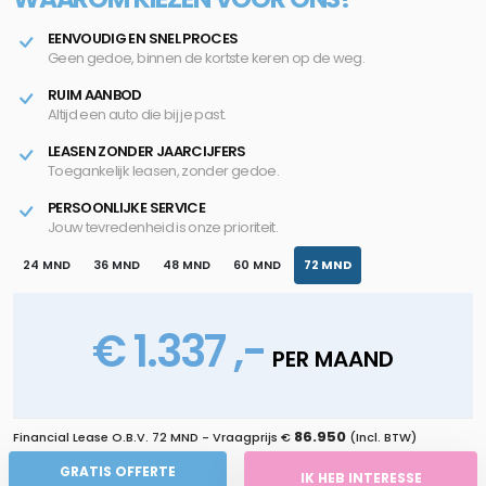
EENVOUDIG EN SNEL PROCES
Geen gedoe, binnen de kortste keren op de weg.
RUIM AANBOD
Altijd een auto die bij je past.
LEASEN ZONDER JAARCIJFERS
Toegankelijk leasen, zonder gedoe.
PERSOONLIJKE SERVICE
Jouw tevredenheid is onze prioriteit.
24 MND
36 MND
48 MND
60 MND
72 MND
€ 1.337 ,-
PER MAAND
86.950
Financial Lease O.B.V.
72 MND
- Vraagprijs €
(Incl. BTW)
GRATIS OFFERTE
IK HEB INTERESSE