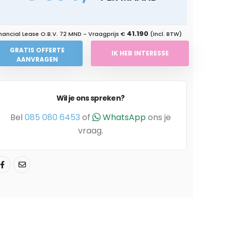
41.190
nancial Lease O.B.V.
72 MND
- Vraagprijs €
(Incl. BTW)
GRATIS OFFERTE
IK HEB INTERESSE
AANVRAGEN
Wil je ons spreken?
Bel
085 080 6453
of
WhatsApp
ons je
vraag.