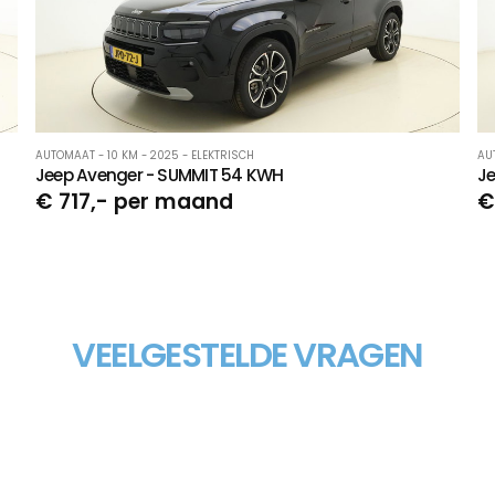
AUTOMAAT - 10 KM - 2025 - ELEKTRISCH
AUT
Jeep Avenger - SUMMIT 54 KWH
J
€ 717,- per maand
€
VEELGESTELDE VRAGEN