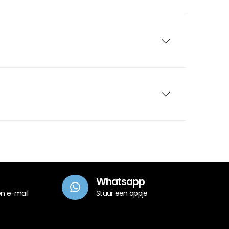
Whatsapp
en e-mail
Stuur een appje