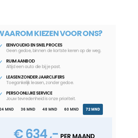
WAAROM KIEZEN VOOR ONS?
EENVOUDIG EN SNEL PROCES
Geen gedoe, binnen de kortste keren op de weg.
RUIM AANBOD
Altijd een auto die bij je past.
LEASEN ZONDER JAARCIJFERS
Toegankelijk leasen, zonder gedoe.
PERSOONLIJKE SERVICE
Jouw tevredenheid is onze prioriteit.
24 MND
36 MND
48 MND
60 MND
72 MND
€ 634 ,-
PER MAAND