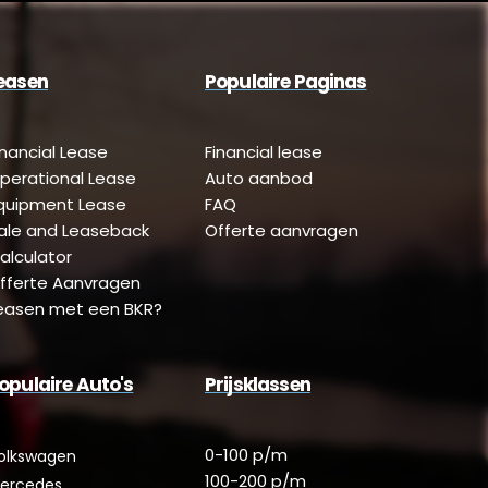
easen
Populaire Paginas
inancial Lease
Financial lease
perational Lease
Auto aanbod
quipment Lease
FAQ
ale and Leaseback
Offerte aanvragen
alculator
fferte Aanvragen
easen met een BKR?
opulaire Auto's
Prijsklassen
0-100 p/m
olkswagen
100-200 p/m
ercedes