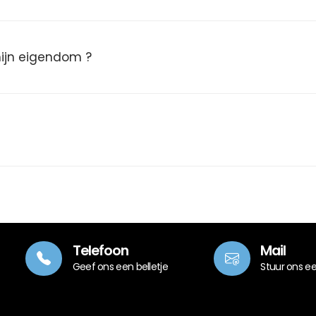
 mijn eigendom ?
Telefoon
Mail
Geef ons een belletje
Stuur ons e