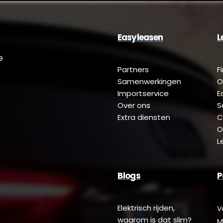
Easyleasen
L
e
Partners
F
Samenwerkingen
O
Importservice
E
Over ons
S
Extra diensten
C
O
L
Blogs
P
Elektrisch rijden,
V
waarom is dat slim?
M