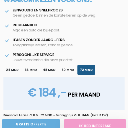
EENVOUDIG EN SNEL PROCES
Geen gedoe, binnen de kortste keren op de weg.
RUIM AANBOD
Altijd een auto die bij je past.
LEASEN ZONDER JAARCIJFERS
Toegankelijk leasen, zonder gedoe.
PERSOONLIJKE SERVICE
Jouw tevredenheid is onze prioriteit.
24 MND
36 MND
48 MND
60 MND
72 MND
€ 184 ,-
PER MAAND
11.945
Financial Lease O.B.V.
72 MND
- Vraagprijs €
(Incl. BTW)
GRATIS OFFERTE
IK HEB INTERESSE