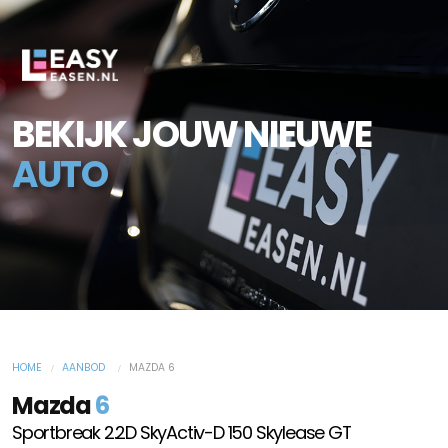
BEKIJK JOUW NIEUWE
AUTO
HOME
AANBOD
MAZDA 6
Mazda
6
Sportbreak 2.2D SkyActiv-D 150 Skylease GT