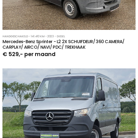
HANDGESCHAKELD - 141.410 KM - 2023 - DIESEL
Mercedes-Benz Sprinter - L2 2X SCHUIFDEUR/ 360 CAMERA/
CARPLAY/ AIRCO/ NAVI/ PDC/ TREKHAAK
€ 529,- per maand