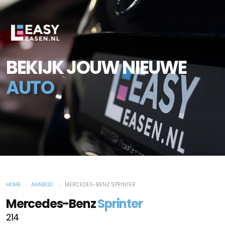
BEKIJK JOUW NIEUWE
AUTO
HOME
AANBOD
MERCEDES-BENZ SPRINTER
Mercedes-Benz
Sprinter
214