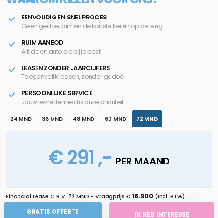
EENVOUDIG EN SNEL PROCES
Geen gedoe, binnen de kortste keren op de weg.
RUIM AANBOD
Altijd een auto die bij je past.
LEASEN ZONDER JAARCIJFERS
Toegankelijk leasen, zonder gedoe.
PERSOONLIJKE SERVICE
Jouw tevredenheid is onze prioriteit.
24 MND
36 MND
48 MND
60 MND
72 MND
€ 291 ,-
PER MAAND
18.900
Financial Lease O.B.V.
72 MND
- Vraagprijs €
(Incl. BTW)
GRATIS OFFERTE
IK HEB INTERESSE