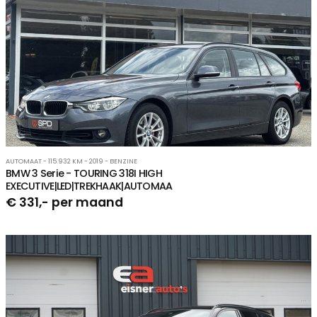
AUTOMAAT - 115.932 KM - 2019 - BENZINE
BMW 3 Serie - TOURING 318I HIGH
EXECUTIVE|LED|TREKHAAK|AUTOMAA
€ 331,- per maand