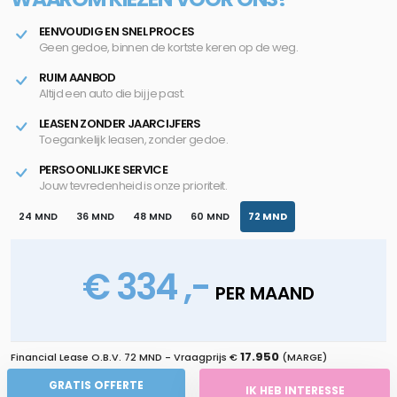
EENVOUDIG EN SNEL PROCES
Geen gedoe, binnen de kortste keren op de weg.
RUIM AANBOD
Altijd een auto die bij je past.
LEASEN ZONDER JAARCIJFERS
Toegankelijk leasen, zonder gedoe.
PERSOONLIJKE SERVICE
Jouw tevredenheid is onze prioriteit.
24 MND
36 MND
48 MND
60 MND
72 MND
€ 334 ,-
PER MAAND
17.950
Financial Lease O.B.V.
72 MND
- Vraagprijs €
(MARGE)
GRATIS OFFERTE
IK HEB INTERESSE