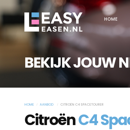
HOME
BEKIJK JOUW 
HOME
AANBOD
CITROËN C4 SPACETOURER
Citroën
C4 Spa