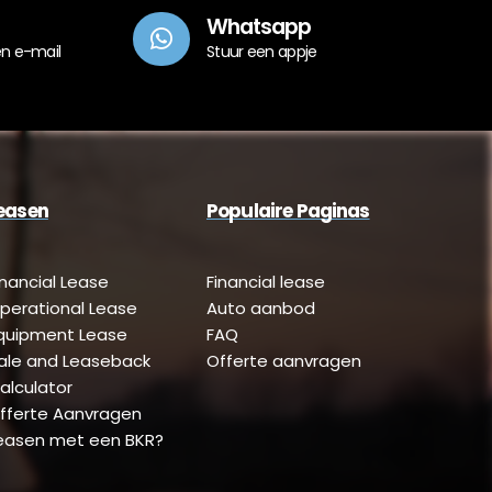
Whatsapp
en e-mail
Stuur een appje
easen
Populaire Paginas
inancial Lease
Financial lease
perational Lease
Auto aanbod
quipment Lease
FAQ
ale and Leaseback
Offerte aanvragen
alculator
fferte Aanvragen
easen met een BKR?