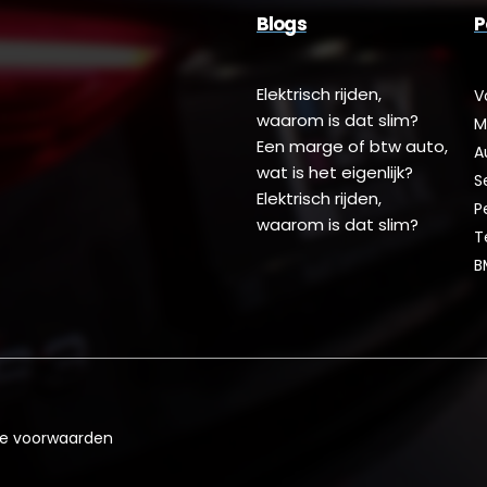
Blogs
P
Elektrisch rijden,
V
waarom is dat slim?
M
Een marge of btw auto,
A
wat is het eigenlijk?
S
Elektrisch rijden,
P
waarom is dat slim?
T
B
e voorwaarden