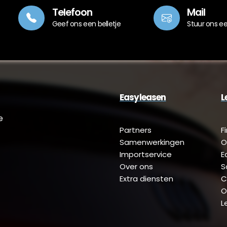
Telefoon
Mail
Geef ons een belletje
Stuur ons e
Easyleasen
L
e
Partners
F
Samenwerkingen
O
Importservice
E
Over ons
S
Extra diensten
C
O
L