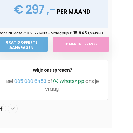
€ 297 ,-
PER MAAND
15.945
nancial Lease O.B.V.
72 MND
- Vraagprijs €
(MARGE)
GRATIS OFFERTE
IK HEB INTERESSE
AANVRAGEN
Wil je ons spreken?
Bel
085 080 6453
of
WhatsApp
ons je
vraag.