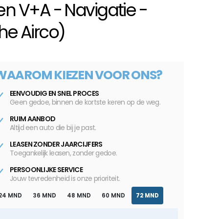
en V+A - Navigatie -
he Airco)
WAAROM KIEZEN VOOR ONS?
EENVOUDIG EN SNEL PROCES
Geen gedoe, binnen de kortste keren op de weg.
RUIM AANBOD
Altijd een auto die bij je past.
LEASEN ZONDER JAARCIJFERS
Toegankelijk leasen, zonder gedoe.
PERSOONLIJKE SERVICE
Jouw tevredenheid is onze prioriteit.
24 MND
36 MND
48 MND
60 MND
72 MND