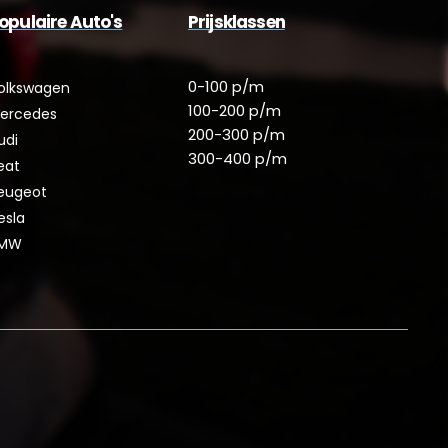
opulaire Auto's
Prijsklassen
0-100 p/m
olkswagen
100-200 p/m
ercedes
200-300 p/m
udi
300-400 p/m
eat
eugeot
esla
MW