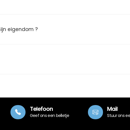
 mijn eigendom ?
Telefoon
Mail
Geef ons een belletje
Stuur ons e