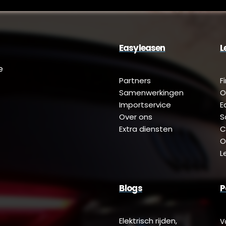
Easyleasen
L
e
Partners
F
Samenwerkingen
O
Importservice
E
Over ons
S
Extra diensten
C
O
L
Blogs
P
Elektrisch rijden,
V