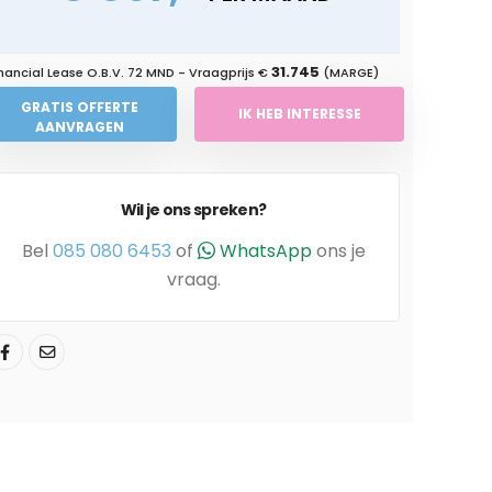
31.745
nancial Lease O.B.V.
72 MND
- Vraagprijs €
(MARGE)
GRATIS OFFERTE
IK HEB INTERESSE
AANVRAGEN
Wil je ons spreken?
Bel
085 080 6453
of
WhatsApp
ons je
vraag.