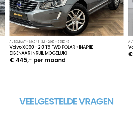
AUTOMAAT - 69.045 KM - 2017 - BENZINE
AU
Volvo XC60 - 2.0 T5 FWD POLAR+|NAP|1E
Vo
EIGENAAR|INRUIL MOGELIJK|
€
€ 445,- per maand
VEELGESTELDE VRAGEN