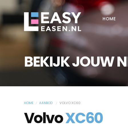
HOME
BEKIJK JOUW 
HOME
AANBOD
VOLVO XC60
Volvo
XC60