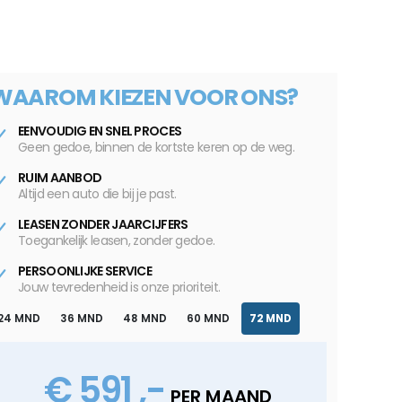
WAAROM KIEZEN VOOR ONS?
EENVOUDIG EN SNEL PROCES
Geen gedoe, binnen de kortste keren op de weg.
RUIM AANBOD
Altijd een auto die bij je past.
LEASEN ZONDER JAARCIJFERS
Toegankelijk leasen, zonder gedoe.
PERSOONLIJKE SERVICE
Jouw tevredenheid is onze prioriteit.
24 MND
36 MND
48 MND
60 MND
72 MND
€ 591 ,-
PER MAAND