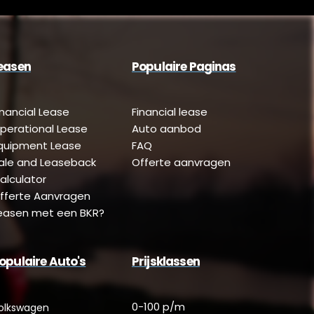
easen
Populaire Paginas
inancial Lease
Financial lease
perational Lease
Auto aanbod
quipment Lease
FAQ
ale and Leaseback
Offerte aanvragen
alculator
fferte Aanvragen
easen met een BKR?
opulaire Auto's
Prijsklassen
0-100 p/m
olkswagen