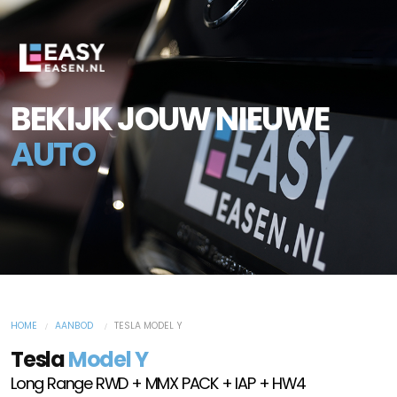
BEKIJK JOUW NIEUWE
AUTO
HOME
AANBOD
TESLA MODEL Y
Tesla
Model Y
Long Range RWD + MMX PACK + IAP + HW4