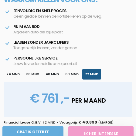
EENVOUDIG EN SNEL PROCES
Geen gedoe, binnen de kortste keren op de weg.
RUIM AANBOD
Altijd een auto die bij je past.
LEASEN ZONDER JAARCIJFERS
Toegankelijk leasen, zonder gedoe.
PERSOONLIJKE SERVICE
Jouw tevredenheid is onze prioriteit.
24 MND
36 MND
48 MND
60 MND
72 MND
€ 761 ,-
PER MAAND
40.890
Financial Lease O.B.V.
72 MND
- Vraagprijs €
(MARGE)
GRATIS OFFERTE
IK HEB INTERESSE