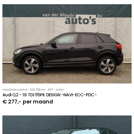
HANDGESCHAKELD - 206.758 KM - 2017 - DIESEL
Audi Q2 - 1.6 TDI 115PK DESIGN -NAVI-ECC-PDC-
€ 277,- per maand