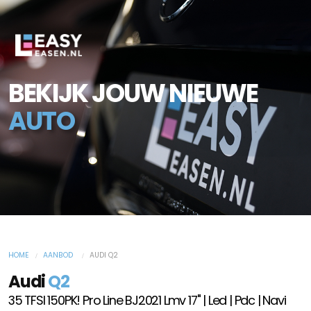
BEKIJK JOUW NIEUWE
AUTO
HOME
AANBOD
AUDI Q2
Audi
Q2
35 TFSI 150PK! Pro Line BJ2021 Lmv 17" | Led | Pdc | Navi