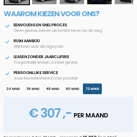
WAAROM KIEZEN VOOR ONS?
EENVOUDIG EN SNEL PROCES
Geen gedoe, binnen de kortste keren op de weg.
RUIM AANBOD
Altijd een auto die bij je past.
LEASEN ZONDER JAARCIJFERS
Toegankelijk leasen, zonder gedoe.
PERSOONLIJKE SERVICE
Jouw tevredenheid is onze prioriteit.
24 MND
36 MND
48 MND
60 MND
72 MND
€ 307 ,-
PER MAAND