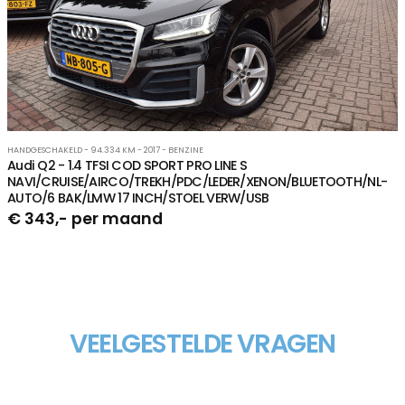
HANDGESCHAKELD - 94.334 KM - 2017 - BENZINE
Audi Q2 - 1.4 TFSI COD SPORT PRO LINE S
NAVI/CRUISE/AIRCO/TREKH/PDC/LEDER/XENON/BLUETOOTH/NL-
AUTO/6 BAK/LMW 17 INCH/STOEL VERW/USB
€ 343,- per maand
VEELGESTELDE VRAGEN