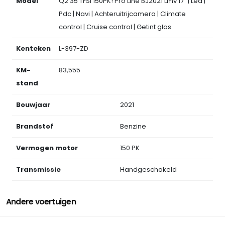
Model
Q2 35 TFSI 150PK! Pro Line BJ2021 Lmv 17" | Led |
Pdc | Navi | Achteruitrijcamera | Climate
control | Cruise control | Getint glas
Kenteken
L-397-ZD
KM-
83,555
stand
Bouwjaar
2021
Brandstof
Benzine
Vermogen motor
150 PK
Transmissie
Handgeschakeld
Andere voertuigen