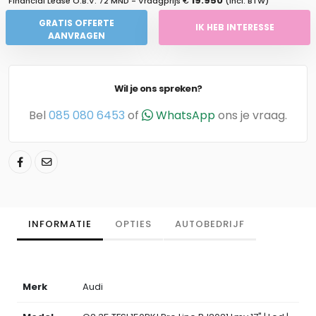
19.950
Financial Lease O.B.V.
72 MND
- Vraagprijs €
(Incl. BTW)
GRATIS OFFERTE
IK HEB INTERESSE
AANVRAGEN
Wil je ons spreken?
Bel
085 080 6453
of
WhatsApp
ons je vraag.
INFORMATIE
OPTIES
AUTOBEDRIJF
Merk
Audi