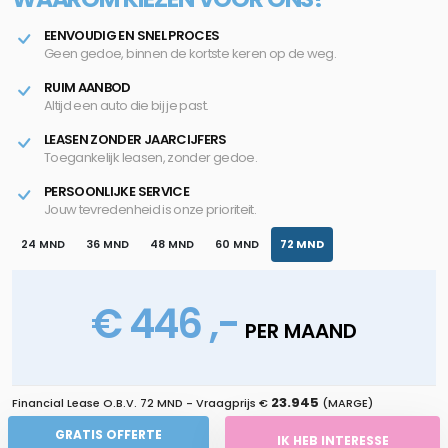
EENVOUDIG EN SNEL PROCES
Geen gedoe, binnen de kortste keren op de weg.
RUIM AANBOD
Altijd een auto die bij je past.
LEASEN ZONDER JAARCIJFERS
Toegankelijk leasen, zonder gedoe.
PERSOONLIJKE SERVICE
Jouw tevredenheid is onze prioriteit.
24 MND
36 MND
48 MND
60 MND
72 MND
€ 446 ,-
PER MAAND
23.945
Financial Lease O.B.V.
72 MND
- Vraagprijs €
(MARGE)
GRATIS OFFERTE
IK HEB INTERESSE