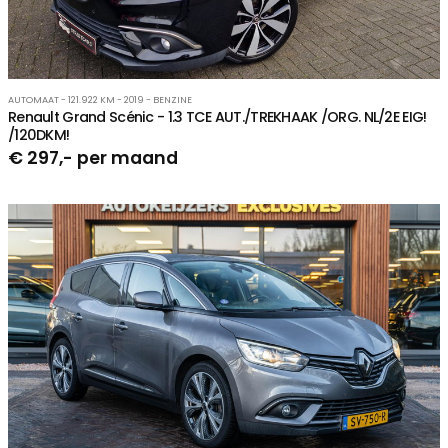
AUTOMAAT - 121.922 KM - 2019 - BENZINE
Renault Grand Scénic - 1.3 TCE AUT./TREKHAAK /ORG. NL/2E EIG!
/120DKM!
€ 297,- per maand