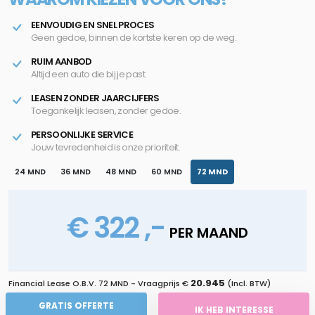
EENVOUDIG EN SNEL PROCES
Geen gedoe, binnen de kortste keren op de weg.
RUIM AANBOD
Altijd een auto die bij je past.
LEASEN ZONDER JAARCIJFERS
Toegankelijk leasen, zonder gedoe.
PERSOONLIJKE SERVICE
Jouw tevredenheid is onze prioriteit.
24 MND
36 MND
48 MND
60 MND
72 MND
€ 322 ,-
PER MAAND
20.945
Financial Lease O.B.V.
72 MND
- Vraagprijs €
(Incl. BTW)
GRATIS OFFERTE
IK HEB INTERESSE