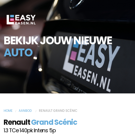
BEKIJK JOUW NIEUWE
AUTO
HOME
AANBOD
RENAULT GRAND SCÉNIC
Renault
Grand Scénic
1.3 TCe 140pk Intens 5p