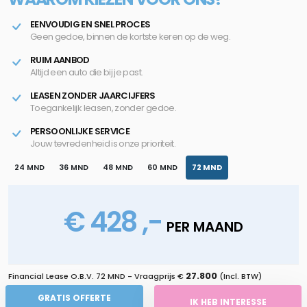
EENVOUDIG EN SNEL PROCES
Geen gedoe, binnen de kortste keren op de weg.
RUIM AANBOD
Altijd een auto die bij je past.
LEASEN ZONDER JAARCIJFERS
Toegankelijk leasen, zonder gedoe.
PERSOONLIJKE SERVICE
Jouw tevredenheid is onze prioriteit.
24 MND
36 MND
48 MND
60 MND
72 MND
€ 428 ,-
PER MAAND
27.800
Financial Lease O.B.V.
72 MND
- Vraagprijs €
(Incl. BTW)
GRATIS OFFERTE
IK HEB INTERESSE