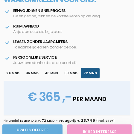
EENVOUDIG EN SNEL PROCES
Geen gedoe, binnen de kortste keren op de weg.
RUIM AANBOD
Altijd een auto die bij je past.
LEASEN ZONDER JAARCIJFERS
Toegankelijk leasen, zonder gedoe.
PERSOONLIJKE SERVICE
Jouw tevredenheid is onze prioriteit.
24 MND
36 MND
48 MND
60 MND
72 MND
€ 365 ,-
PER MAAND
23.745
Financial Lease O.B.V.
72 MND
- Vraagprijs €
(Incl. BTW)
GRATIS OFFERTE
IK HEB INTERESSE