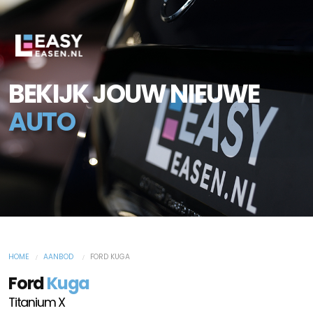
BEKIJK JOUW NIEUWE
AUTO
HOME
AANBOD
FORD KUGA
Ford
Kuga
Titanium X