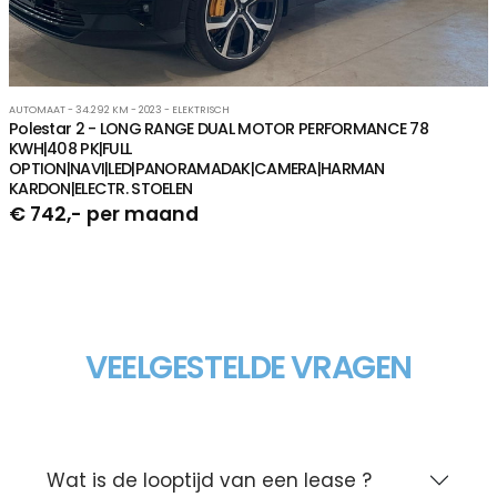
AUTOMAAT - 34.292 KM - 2023 - ELEKTRISCH
Polestar 2 - LONG RANGE DUAL MOTOR PERFORMANCE 78
KWH|408 PK|FULL
OPTION|NAVI|LED|PANORAMADAK|CAMERA|HARMAN
KARDON|ELECTR. STOELEN
€ 742,- per maand
VEELGESTELDE VRAGEN
Wat is de looptijd van een lease ?