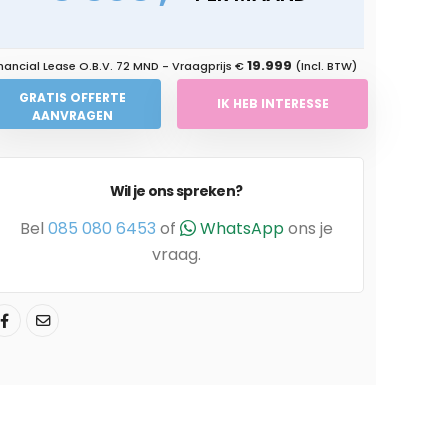
19.999
nancial Lease O.B.V.
72 MND
- Vraagprijs €
(Incl. BTW)
GRATIS OFFERTE
IK HEB INTERESSE
AANVRAGEN
Wil je ons spreken?
Bel
085 080 6453
of
WhatsApp
ons je
vraag.