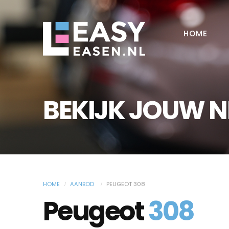
HOME
BEKIJK JOUW 
HOME
AANBOD
PEUGEOT 308
Peugeot
308