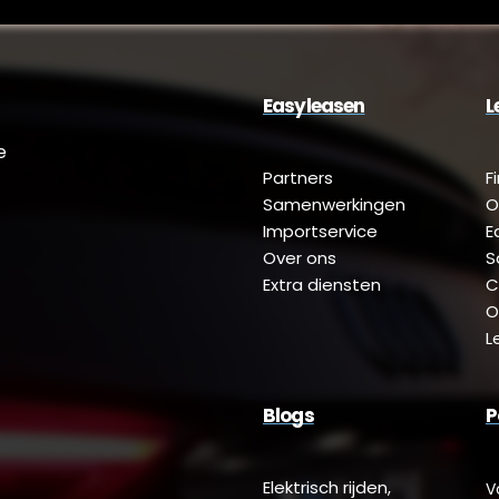
Easyleasen
L
e
Partners
F
Samenwerkingen
O
Importservice
E
Over ons
S
Extra diensten
C
O
L
Blogs
P
Elektrisch rijden,
V