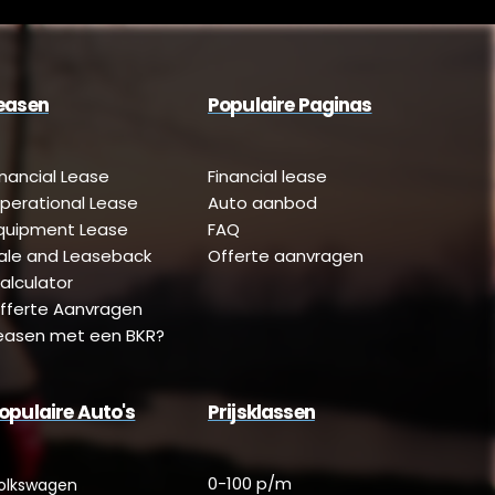
easen
Populaire Paginas
inancial Lease
Financial lease
perational Lease
Auto aanbod
quipment Lease
FAQ
ale and Leaseback
Offerte aanvragen
alculator
fferte Aanvragen
easen met een BKR?
opulaire Auto's
Prijsklassen
0-100 p/m
olkswagen