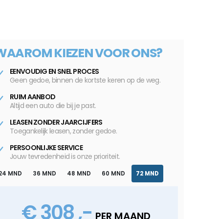
WAAROM KIEZEN VOOR ONS?
EENVOUDIG EN SNEL PROCES
Geen gedoe, binnen de kortste keren op de weg.
RUIM AANBOD
Altijd een auto die bij je past.
LEASEN ZONDER JAARCIJFERS
Toegankelijk leasen, zonder gedoe.
PERSOONLIJKE SERVICE
Jouw tevredenheid is onze prioriteit.
24 MND
36 MND
48 MND
60 MND
72 MND
€ 308 ,-
PER MAAND