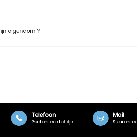
 mijn eigendom ?
Telefoon
Mail
Geef ons een belletje
Stuur ons e