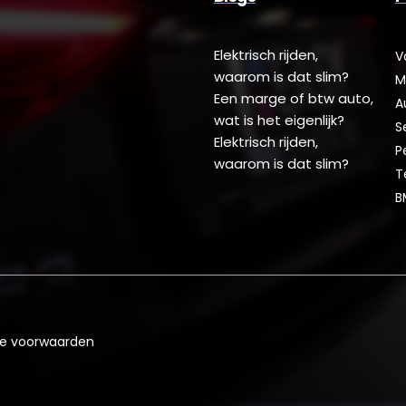
Elektrisch rijden,
V
waarom is dat slim?
M
Een marge of btw auto,
A
wat is het eigenlijk?
S
Elektrisch rijden,
P
waarom is dat slim?
T
B
e voorwaarden