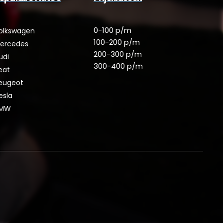
0-100 p/m
olkswagen
100-200 p/m
ercedes
200-300 p/m
udi
300-400 p/m
eat
eugeot
esla
MW