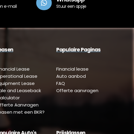
en e-mail
Stuur een appje
easen
Populaire Paginas
inancial Lease
Financial lease
perational Lease
Auto aanbod
quipment Lease
FAQ
ale and Leaseback
Offerte aanvragen
alculator
fferte Aanvragen
easen met een BKR?
opulaire Auto's
Prijsklassen