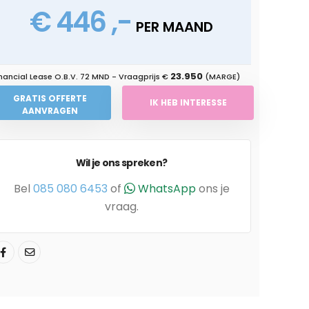
€ 446 ,-
PER MAAND
23.950
nancial Lease O.B.V.
72 MND
- Vraagprijs €
(MARGE)
GRATIS OFFERTE
IK HEB INTERESSE
AANVRAGEN
Wil je ons spreken?
Bel
085 080 6453
of
WhatsApp
ons je
vraag.