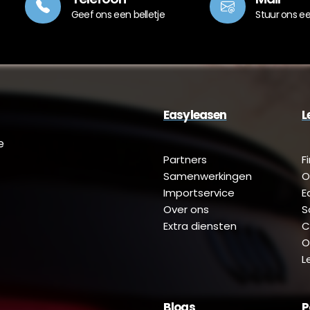
Geef ons een belletje
Stuur ons e
Easyleasen
L
e
Partners
F
Samenwerkingen
O
Importservice
E
Over ons
S
Extra diensten
C
O
L
Blogs
P