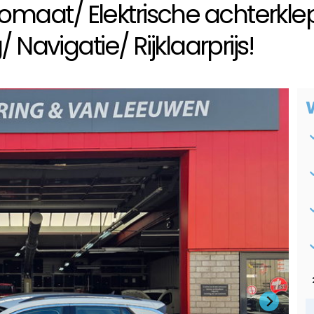
utomaat/ Elektrische achterkle
avigatie/ Rijklaarprijs!