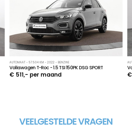
AUTOMAAT - 57.504 KM - 2022 - BENZINE
AU
Volkswagen T-Roc - 1.5 TSI 150PK DSG SPORT
V
€ 511,- per maand
€
VEELGESTELDE VRAGEN