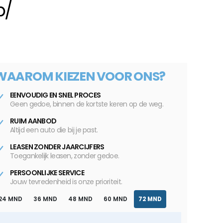
p/
WAAROM KIEZEN VOOR ONS?
EENVOUDIG EN SNEL PROCES
Geen gedoe, binnen de kortste keren op de weg.
RUIM AANBOD
Altijd een auto die bij je past.
LEASEN ZONDER JAARCIJFERS
Toegankelijk leasen, zonder gedoe.
PERSOONLIJKE SERVICE
Jouw tevredenheid is onze prioriteit.
24 MND
36 MND
48 MND
60 MND
72 MND