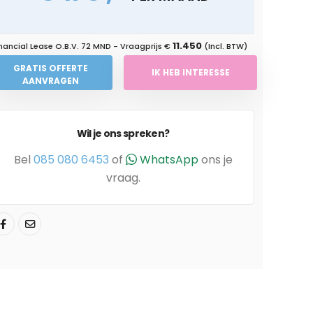
11.450
nancial Lease O.B.V.
72 MND
- Vraagprijs €
(Incl. BTW)
GRATIS OFFERTE
IK HEB INTERESSE
AANVRAGEN
Wil je ons spreken?
Bel
085 080 6453
of
WhatsApp
ons je
vraag.