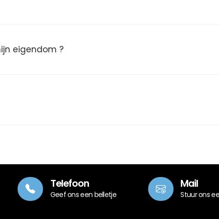
 mijn eigendom ?
Telefoon
Mail
Geef ons een belletje
Stuur ons e