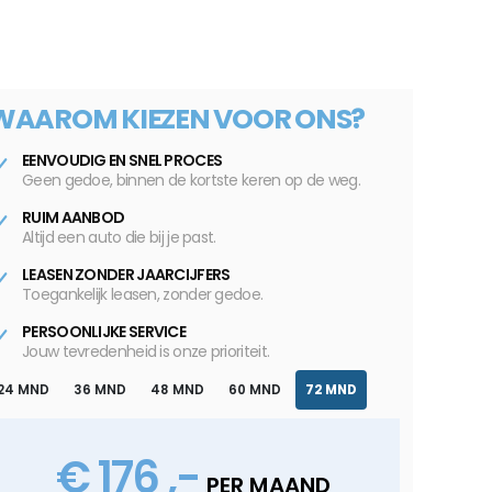
WAAROM KIEZEN VOOR ONS?
EENVOUDIG EN SNEL PROCES
Geen gedoe, binnen de kortste keren op de weg.
RUIM AANBOD
Altijd een auto die bij je past.
LEASEN ZONDER JAARCIJFERS
Toegankelijk leasen, zonder gedoe.
PERSOONLIJKE SERVICE
Jouw tevredenheid is onze prioriteit.
24 MND
36 MND
48 MND
60 MND
72 MND
€ 176 ,-
PER MAAND