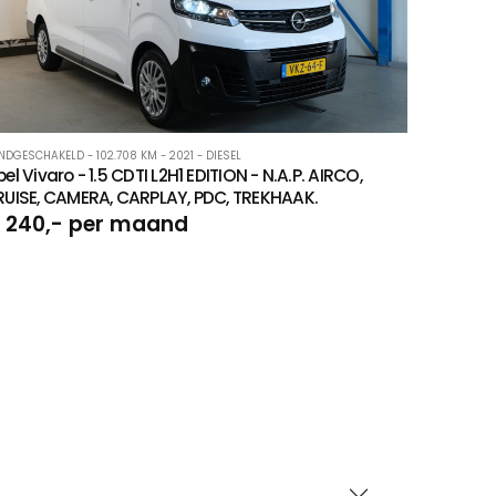
NDGESCHAKELD - 102.708 KM - 2021 - DIESEL
el Vivaro - 1.5 CDTI L2H1 EDITION - N.A.P. AIRCO,
UISE, CAMERA, CARPLAY, PDC, TREKHAAK.
 240,- per maand