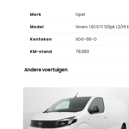
Merk
Opel
Model
Vivaro 1.6CDTI 120pk L2/H1 
Kenteken
VDG-66-D
KM-stand
78,683
Andere voertuigen