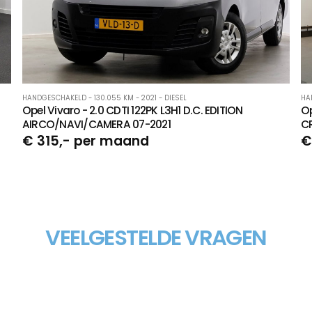
HANDGESCHAKELD - 130.055 KM - 2021 - DIESEL
HA
Opel Vivaro - 2.0 CDTI 122PK L3H1 D.C. EDITION
Op
AIRCO/NAVI/CAMERA 07-2021
CR
€ 315,- per maand
€
VEELGESTELDE VRAGEN