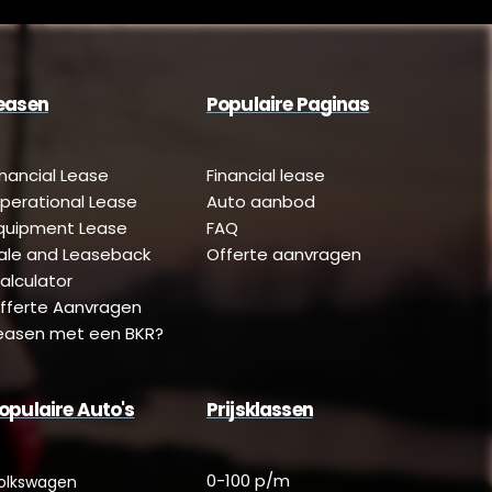
easen
Populaire Paginas
inancial Lease
Financial lease
perational Lease
Auto aanbod
quipment Lease
FAQ
ale and Leaseback
Offerte aanvragen
alculator
fferte Aanvragen
easen met een BKR?
opulaire Auto's
Prijsklassen
0-100 p/m
olkswagen