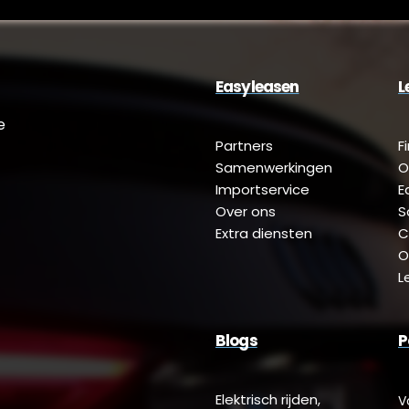
Easyleasen
L
e
Partners
F
Samenwerkingen
O
Importservice
E
Over ons
S
Extra diensten
C
O
L
Blogs
P
Elektrisch rijden,
V