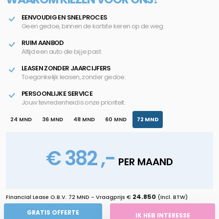
EENVOUDIG EN SNEL PROCES
Geen gedoe, binnen de kortste keren op de weg.
RUIM AANBOD
Altijd een auto die bij je past.
LEASEN ZONDER JAARCIJFERS
Toegankelijk leasen, zonder gedoe.
PERSOONLIJKE SERVICE
Jouw tevredenheid is onze prioriteit.
24 MND
36 MND
48 MND
60 MND
72 MND
€ 382 ,-
PER MAAND
24.850
Financial Lease O.B.V.
72 MND
- Vraagprijs €
(Incl. BTW)
GRATIS OFFERTE
IK HEB INTERESSE