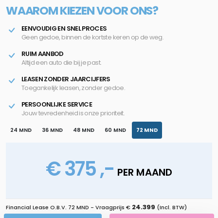
WAAROM KIEZEN VOOR ONS?
EENVOUDIG EN SNEL PROCES
Geen gedoe, binnen de kortste keren op de weg.
RUIM AANBOD
Altijd een auto die bij je past.
LEASEN ZONDER JAARCIJFERS
Toegankelijk leasen, zonder gedoe.
PERSOONLIJKE SERVICE
Jouw tevredenheid is onze prioriteit.
24 MND
36 MND
48 MND
60 MND
72 MND
€ 375 ,-
PER MAAND
24.399
Financial Lease O.B.V.
72 MND
- Vraagprijs €
(Incl. BTW)