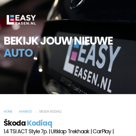
BEKIJK JOUW NIEUWE
AUTO
HOME
AANBOD
ŠKODA KODIAQ
Škoda
Kodiaq
1.4 TSI ACT Style 7p. | Uitklap Trekhaak | CarPlay |