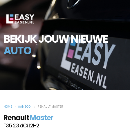
BEKIJK JOUW NIEUWE
AUTO
HOME
AANBOD
RENAULT MASTER
Renault
Master
T35 2.3 dCi L2H2