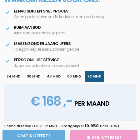
EENVOUDIG EN SNEL PROCES
Geen gedoe, binnen de kortste keren op de weg.
RUIM AANBOD
Altijd een auto die bij je past.
LEASEN ZONDER JAARCIJFERS
Toegankelijk leasen, zonder gedoe.
PERSOONLIJKE SERVICE
Jouw tevredenheid is onze prioriteit.
24 MND
36 MND
48 MND
60 MND
72 MND
€ 168 ,-
PER MAAND
10.950
Financial Lease O.B.V.
72 MND
- Vraagprijs €
(Incl. BTW)
GRATIS OFFERTE
IK HEB INTERESSE