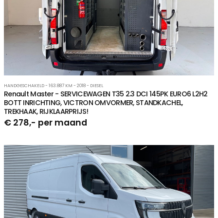
HANDGESCHAKELD - 163.887 KM - 2018 - DIESEL
Renault Master - SERVICEWAGEN T35 2.3 DCI 145PK EURO6 L2H2
BOTT INRICHTING, VICTRON OMVORMER, STANDKACHEL,
TREKHAAK, RIJKLAARPRIJS!
€ 278,- per maand