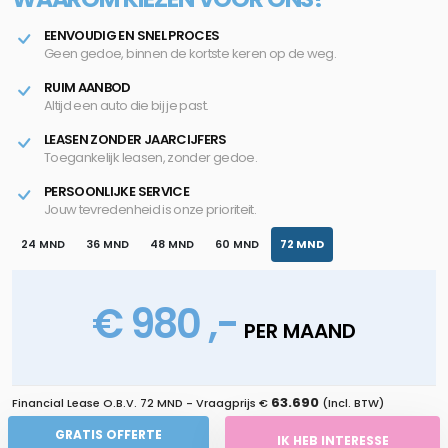
EENVOUDIG EN SNEL PROCES
Geen gedoe, binnen de kortste keren op de weg.
RUIM AANBOD
Altijd een auto die bij je past.
LEASEN ZONDER JAARCIJFERS
Toegankelijk leasen, zonder gedoe.
PERSOONLIJKE SERVICE
Jouw tevredenheid is onze prioriteit.
24 MND
36 MND
48 MND
60 MND
72 MND
€ 980 ,-
PER MAAND
63.690
Financial Lease O.B.V.
72 MND
- Vraagprijs €
(Incl. BTW)
GRATIS OFFERTE
IK HEB INTERESSE