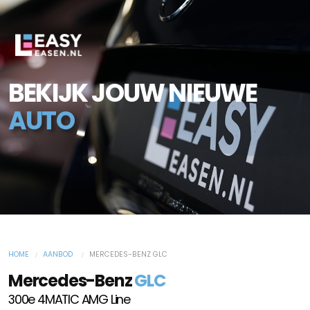
BEKIJK JOUW NIEUWE
AUTO
HOME
AANBOD
MERCEDES-BENZ GLC
Mercedes-Benz
GLC
300e 4MATIC AMG Line