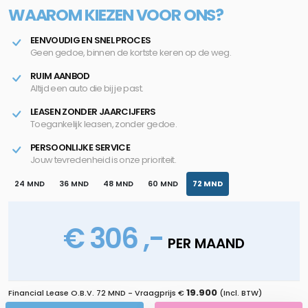
WAAROM KIEZEN VOOR ONS?
EENVOUDIG EN SNEL PROCES
Geen gedoe, binnen de kortste keren op de weg.
RUIM AANBOD
Altijd een auto die bij je past.
LEASEN ZONDER JAARCIJFERS
Toegankelijk leasen, zonder gedoe.
PERSOONLIJKE SERVICE
Jouw tevredenheid is onze prioriteit.
24 MND
36 MND
48 MND
60 MND
72 MND
€ 306 ,-
PER MAAND
19.900
Financial Lease O.B.V.
72 MND
- Vraagprijs €
(Incl. BTW)