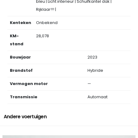
bleu | Licht interieur | Schuifkantel dak |
Rijklaar!!! |
Kenteken
Onbekend
KM-
28,078
stand
Bouwjaar
2023
Brandstof
Hybride
Vermogen motor
—
Transmissie
Automaat
Andere voertuigen