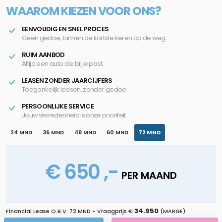
WAAROM KIEZEN VOOR ONS?
EENVOUDIG EN SNEL PROCES
Geen gedoe, binnen de kortste keren op de weg.
RUIM AANBOD
Altijd een auto die bij je past.
LEASEN ZONDER JAARCIJFERS
Toegankelijk leasen, zonder gedoe.
PERSOONLIJKE SERVICE
Jouw tevredenheid is onze prioriteit.
24 MND
36 MND
48 MND
60 MND
72 MND
€ 650 ,-
PER MAAND
34.950
Financial Lease O.B.V.
72 MND
- Vraagprijs €
(MARGE)