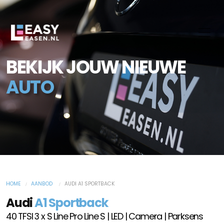
BEKIJK JOUW NIEUWE
AUTO
HOME
AANBOD
AUDI A1 SPORTBACK
Audi
A1 Sportback
40 TFSI 3 x S Line Pro Line S | LED | Camera | Parksens