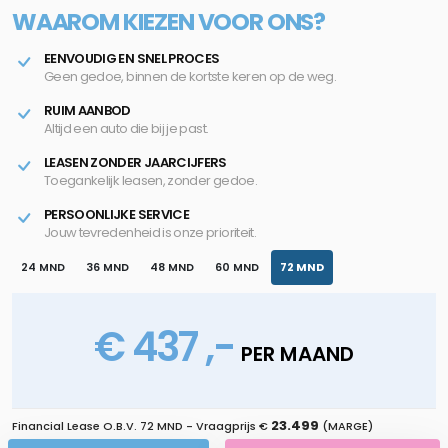
WAAROM KIEZEN VOOR ONS?
EENVOUDIG EN SNEL PROCES
Geen gedoe, binnen de kortste keren op de weg.
RUIM AANBOD
Altijd een auto die bij je past.
LEASEN ZONDER JAARCIJFERS
Toegankelijk leasen, zonder gedoe.
PERSOONLIJKE SERVICE
Jouw tevredenheid is onze prioriteit.
24 MND
36 MND
48 MND
60 MND
72 MND
€ 437 ,-
PER MAAND
23.499
Financial Lease O.B.V.
72 MND
- Vraagprijs €
(MARGE)