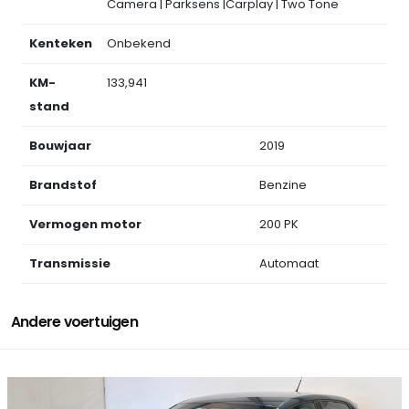
Camera | Parksens |Carplay | Two Tone
Kenteken
Onbekend
KM-
133,941
stand
Bouwjaar
2019
Brandstof
Benzine
Vermogen motor
200 PK
Transmissie
Automaat
Andere voertuigen