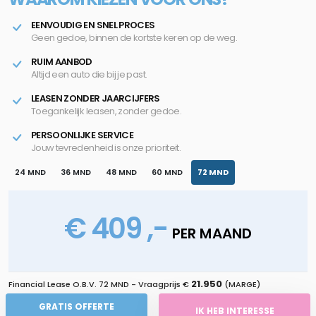
EENVOUDIG EN SNEL PROCES
Geen gedoe, binnen de kortste keren op de weg.
RUIM AANBOD
Altijd een auto die bij je past.
LEASEN ZONDER JAARCIJFERS
Toegankelijk leasen, zonder gedoe.
PERSOONLIJKE SERVICE
Jouw tevredenheid is onze prioriteit.
24 MND
36 MND
48 MND
60 MND
72 MND
€ 409 ,-
PER MAAND
21.950
Financial Lease O.B.V.
72 MND
- Vraagprijs €
(MARGE)
GRATIS OFFERTE
IK HEB INTERESSE