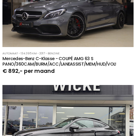
AUTOMAAT - 134.395 KM - 2017 - BENZINE
Mercedes-Benz C-Klasse - COUPÉ AMG 63 S
PANO/360CAM/BURM/ACC/LANEASSIST/MEM/HUD/VOL!
€ 892,- per maand