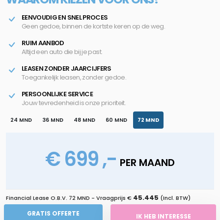
EENVOUDIG EN SNEL PROCES
Geen gedoe, binnen de kortste keren op de weg.
RUIM AANBOD
Altijd een auto die bij je past.
LEASEN ZONDER JAARCIJFERS
Toegankelijk leasen, zonder gedoe.
PERSOONLIJKE SERVICE
Jouw tevredenheid is onze prioriteit.
24 MND
36 MND
48 MND
60 MND
72 MND
€ 699 ,-
PER MAAND
45.445
Financial Lease O.B.V.
72 MND
- Vraagprijs €
(Incl. BTW)
GRATIS OFFERTE
IK HEB INTERESSE