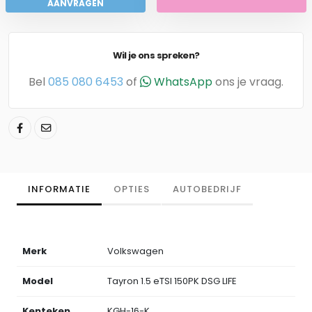
AANVRAGEN
Wil je ons spreken?
Bel
085 080 6453
of
WhatsApp
ons je vraag.
INFORMATIE
OPTIES
AUTOBEDRIJF
Merk
Volkswagen
Model
Tayron 1.5 eTSI 150PK DSG LIFE
Kenteken
KGH-16-K