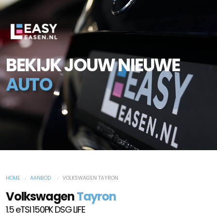
BEKIJK JOUW NIEUWE
AUTO
HOME
AANBOD
VOLKSWAGEN TAYRON
Volkswagen
Tayron
1.5 eTSI 150PK DSG LIFE