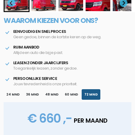
WAAROM KIEZEN VOOR ONS?
EENVOUDIG EN SNEL PROCES
Geen gedoe, binnen de kortste keren op de weg.
RUIM AANBOD
Altijd een auto die bij je past.
LEASEN ZONDER JAARCIJFERS
Toegankelijk leasen, zonder gedoe.
PERSOONLIJKE SERVICE
Jouw tevredenheid is onze prioriteit.
24 MND
36 MND
48 MND
60 MND
72 MND
€ 660 ,-
PER MAAND