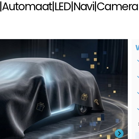
tial|Automaat|LED|Navi|Camer