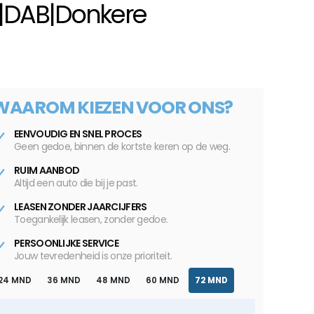
a|DAB|Donkere
WAAROM KIEZEN VOOR ONS?
EENVOUDIG EN SNEL PROCES
Geen gedoe, binnen de kortste keren op de weg.
RUIM AANBOD
Altijd een auto die bij je past.
LEASEN ZONDER JAARCIJFERS
Toegankelijk leasen, zonder gedoe.
PERSOONLIJKE SERVICE
Jouw tevredenheid is onze prioriteit.
24 MND
36 MND
48 MND
60 MND
72 MND