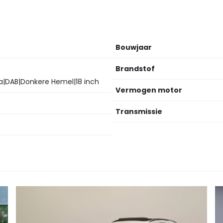
Bouwjaar
Brandstof
a|DAB|Donkere Hemel|18 inch
Vermogen motor
Transmissie