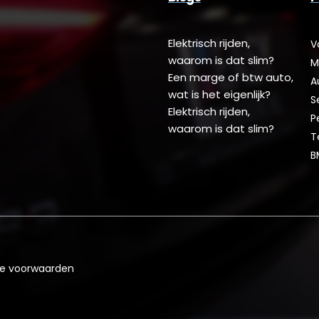
Elektrisch rijden,
V
waarom is dat slim?
M
Een marge of btw auto,
A
wat is het eigenlijk?
S
Elektrisch rijden,
P
waarom is dat slim?
T
B
e voorwaarden