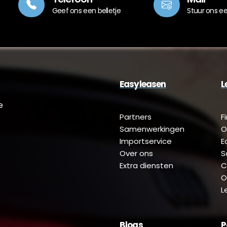
Geef ons een belletje
Stuur ons e
Easyleasen
L
e
Partners
F
Samenwerkingen
O
Importservice
E
Over ons
S
Extra diensten
C
O
L
Blogs
P