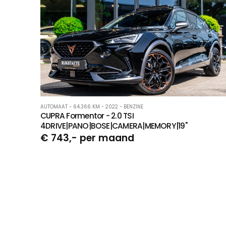
AUTOMAAT - 64.366 KM - 2022 - BENZINE
CUPRA Formentor - 2.0 TSI
4DRIVE|PANO|BOSE|CAMERA|MEMORY|19''
€ 743,- per maand