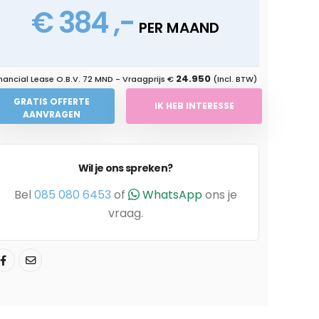
€ 384 ,-
PER MAAND
24.950
nancial Lease O.B.V.
72 MND
- Vraagprijs €
(Incl. BTW)
GRATIS OFFERTE
IK HEB INTERESSE
AANVRAGEN
Wil je ons spreken?
Bel
085 080 6453
of
WhatsApp
ons je
vraag.