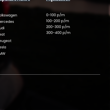
0-100 p/m
olkswagen
100-200 p/m
ercedes
200-300 p/m
udi
300-400 p/m
eat
eugeot
esla
MW