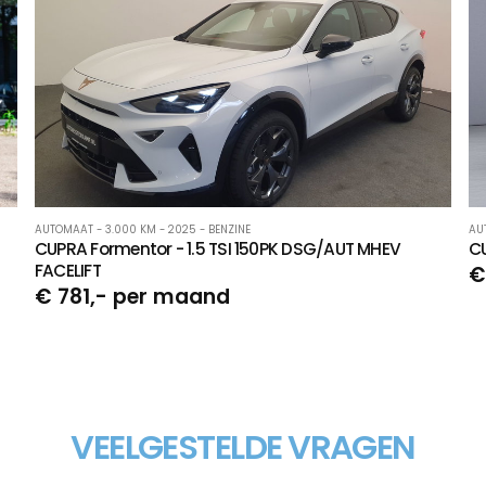
AUTOMAAT - 3.000 KM - 2025 - BENZINE
AU
CUPRA Formentor - 1.5 TSI 150PK DSG/AUT MHEV
CU
FACELIFT
€
€ 781,- per maand
VEELGESTELDE VRAGEN