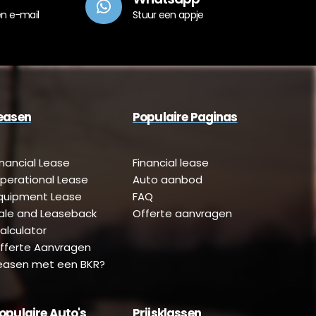
en e-mail
Stuur een appje
easen
Populaire Paginas
inancial Lease
Financial lease
perational Lease
Auto aanbod
quipment Lease
FAQ
ale and Leaseback
Offerte aanvragen
alculator
fferte Aanvragen
easen met een BKR?
opulaire Auto's
Prijsklassen