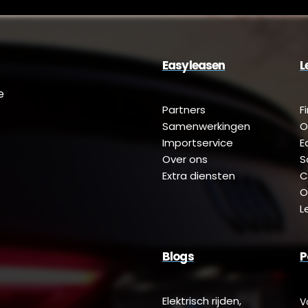
Easyleasen
L
e
Partners
F
Samenwerkingen
O
Importservice
E
Over ons
S
Extra diensten
C
O
L
Blogs
P
Elektrisch rijden,
V