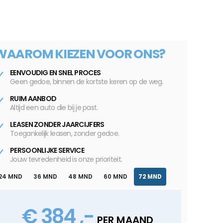
WAAROM KIEZEN VOOR ONS?
EENVOUDIG EN SNEL PROCES
Geen gedoe, binnen de kortste keren op de weg.
RUIM AANBOD
Altijd een auto die bij je past.
LEASEN ZONDER JAARCIJFERS
Toegankelijk leasen, zonder gedoe.
PERSOONLIJKE SERVICE
Jouw tevredenheid is onze prioriteit.
24 MND
36 MND
48 MND
60 MND
72 MND
€ 384 ,-
PER MAAND