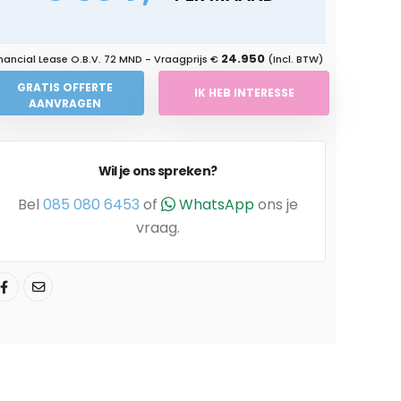
24.950
nancial Lease O.B.V.
72 MND
- Vraagprijs €
(Incl. BTW)
GRATIS OFFERTE
IK HEB INTERESSE
AANVRAGEN
Wil je ons spreken?
Bel
085 080 6453
of
WhatsApp
ons je
vraag.