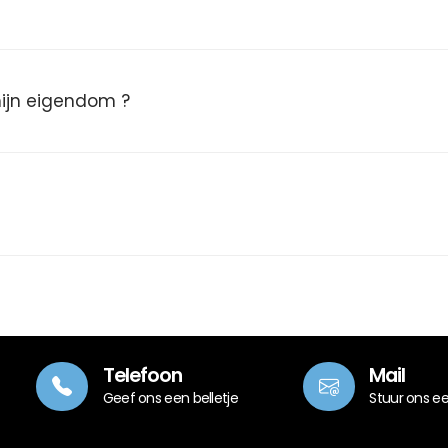
 mijn eigendom ?
Telefoon
Mail
Geef ons een belletje
Stuur ons e